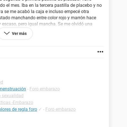
o el mes. Iba en la tercera pastilla de placebo y no
 ya se me acabó la caja e incluso empecé otra
estado manchando entre color rojo y marrón hace
uy escaso, pero igual mancha. Se me olvidó una
no me acordaba si me la había tomado o no)al día
Ver más
con protección. No he tenido ningún síntoma, solo
 sido esa mi regla o estaré embarazada?.
ud
 menstruación
-
Foro embarazo
o sexualidad
cticas -Embarazo
lores de regla foro
✓
-
Foro embarazo