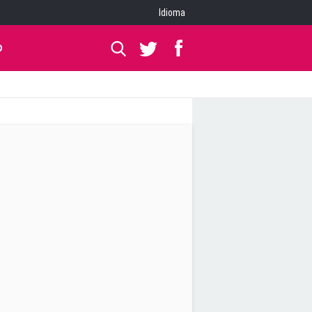
Idioma
O