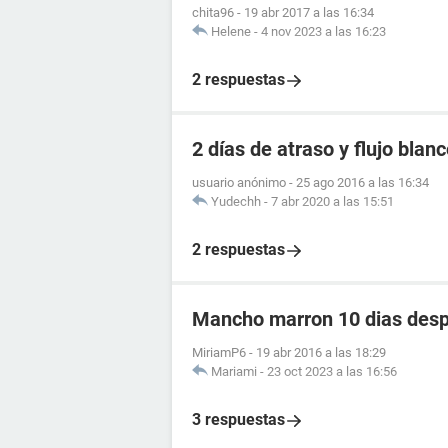
chita96
-
19 abr 2017 a las 16:34
Helene
-
4 nov 2023 a las 16:23
2 respuestas
2 días de atraso y flujo blan
usuario anónimo
-
25 ago 2016 a las 16:34
Yudechh
-
7 abr 2020 a las 15:51
2 respuestas
Mancho marron 10 dias despu
MiriamP6
-
19 abr 2016 a las 18:29
Mariami
-
23 oct 2023 a las 16:56
3 respuestas