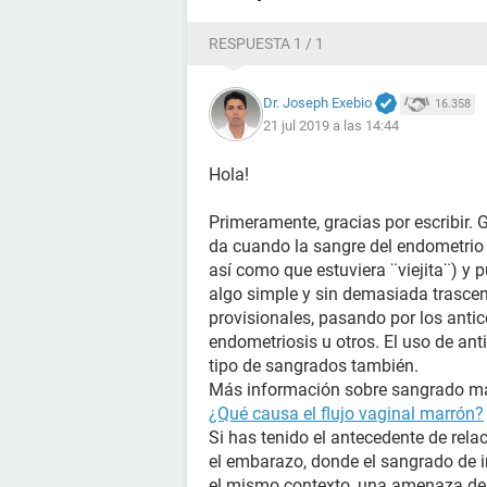
RESPUESTA 1 / 1
Dr. Joseph Exebio
16.358
21 jul 2019 a las 14:44
Hola!
Primeramente, gracias por escribir. 
da cuando la sangre del endometrio 
así como que estuviera ¨viejita¨) y 
algo simple y sin demasiada trasc
provisionales, pasando por los anti
endometriosis u otros. El uso de ant
tipo de sangrados también.
Más información sobre sangrado mar
¿Qué causa el flujo vaginal marrón?
Si has tenido el antecedente de rela
el embarazo, donde el sangrado de i
el mismo contexto, una amenaza de