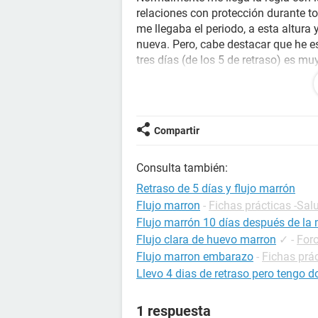
relaciones con protección durante tod
me llegaba el periodo, a esta altura
nueva. Pero, cabe destacar que he 
tres días (de los 5 de retraso) es m
pastilla anticonceptiva (de hecho, 
después de haber tenido relaciones 
una hinchazón en el abdomen. Habrá
Compartir
Gracias
Consulta también:
Retraso de 5 días y flujo marrón
Flujo marron
-
Fichas prácticas -Sal
Flujo marrón 10 días después de la
Flujo clara de huevo marron
✓
-
For
Flujo marron embarazo
-
Fichas prá
Llevo 4 dias de retraso pero tengo do
1 respuesta