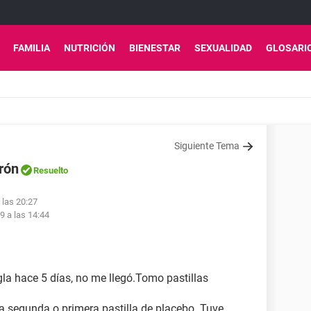
FAMILIA
NUTRICIÓN
BIENESTAR
SEXUALIDAD
GLOSARI
Siguiente Tema
rrón
Resuelto
 las 20:27
19 a las 14:44
gla hace 5 días, no me llegó.Tomo pastillas
a segunda o primera pastilla de placebo. Tuve