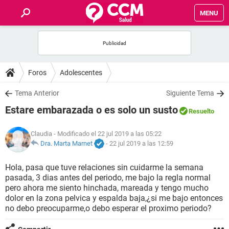
MENU
INICIO
FOROS
Foros
Adolescentes
SALUD
Tema Anterior
Siguiente Tema
Estare embarazada o es solo un susto
Resuelto
FAMILIA
Claudia
- Modificado el 22 jul 2019 a las 05:22
NUTRICIÓN
Dra. Marta Marnet
-
22 jul 2019 a las 12:59
Hola, pasa que tuve relaciones sin cuidarme la semana
BIENESTAR
pasada, 3 dias antes del periodo, me bajo la regla normal
pero ahora me siento hinchada, mareada y tengo mucho
SEXUALIDAD
dolor en la zona pelvica y espalda baja,¿si me bajo entonces
no debo preocuparme,o debo esperar el proximo periodo?
GLOSARIO