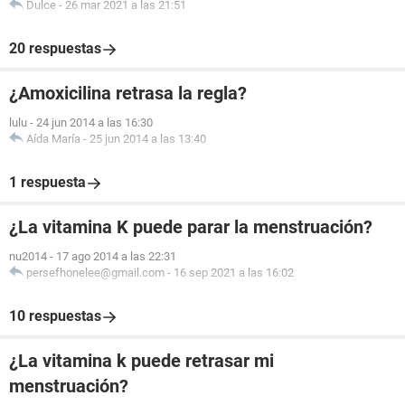
Dulce
-
26 mar 2021 a las 21:51
20 respuestas
¿Amoxicilina retrasa la regla?
lulu
-
24 jun 2014 a las 16:30
Aída María
-
25 jun 2014 a las 13:40
1 respuesta
¿La vitamina K puede parar la menstruación?
nu2014
-
17 ago 2014 a las 22:31
persefhonelee@gmail.com
-
16 sep 2021 a las 16:02
10 respuestas
¿La vitamina k puede retrasar mi
menstruación?