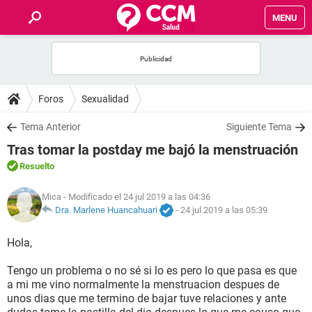
MENU
INICIO
FOROS
Foros
Sexualidad
SALUD
Tema Anterior
Siguiente Tema
Tras tomar la postday me bajó la menstruación
FAMILIA
Resuelto
NUTRICIÓN
Mica
- Modificado el 24 jul 2019 a las 04:36
Dra. Marlene Huancahuari
-
24 jul 2019 a las 05:39
BIENESTAR
Hola,
SEXUALIDAD
Tengo un problema o no sé si lo es pero lo que pasa es que
a mi me vino normalmente la menstruacion despues de
unos dias que me termino de bajar tuve relaciones y ante
GLOSARIO