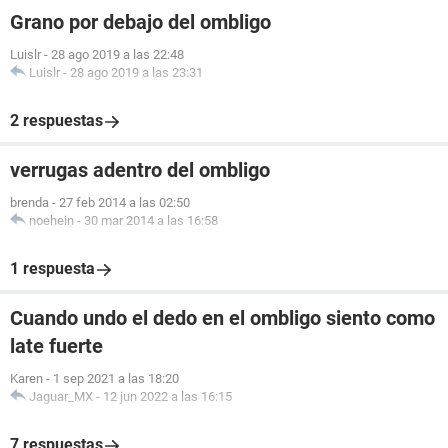
Grano por debajo del ombligo
Luislr
-
28 ago 2019 a las 22:48
Luislr
-
28 ago 2019 a las 23:31
2 respuestas
verrugas adentro del ombligo
brenda
-
27 feb 2014 a las 02:50
noehein
-
30 mar 2014 a las 16:58
1 respuesta
Cuando undo el dedo en el ombligo siento como
late fuerte
Karen
-
1 sep 2021 a las 18:20
Jaguar_MX
-
12 jun 2022 a las 16:15
7 respuestas