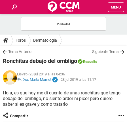
MENU
INICIO
FOROS
Foros
Dermatologia
SALUD
Tema Anterior
Siguiente Tema
Ronchitas debajo del ombligo
Resuelto
FAMILIA
Lisvet
- 28 jul 2019 a las 04:36
NUTRICIÓN
Dra. Marta Marnet
-
28 jul 2019 a las 11:17
Hola, es que hoy me di cuenta de unas ronchitas que tengo
BIENESTAR
debajo del ombligo, no siento ardor ni picor pero quiero
saber si es grave y como tratarlo
SEXUALIDAD
Compartir
GLOSARIO