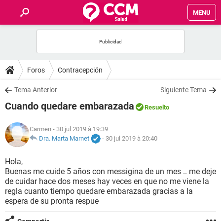
MENU
INICIO
FORUMS
Foros
Contracepción
SALUD
Tema Anterior
Siguiente Tema
Cuando quedare embarazada
Resuelto
FAMILIA
Carmen
- 30 jul 2019 à 19:39
NUTRICIÓN
Dra. Marta Marnet
-
30 jul 2019 à 20:40
Hola,
BIENESTAR
Buenas me cuide 5 años con messigina de un mes .. me deje
de cuidar hace dos meses hay veces en que no me viene la
SEXUALIDAD
regla cuanto tiempo quedare embarazada gracias a la
espera de su pronta respue
GLOSARIO