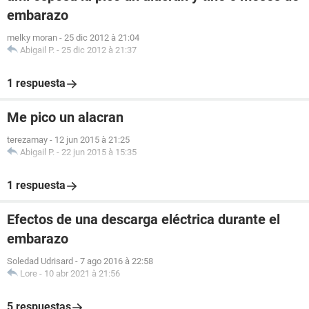
embarazo
melky moran
-
25 dic 2012 à 21:04
Abigail P.
-
25 dic 2012 à 21:37
1 respuesta
Me pico un alacran
terezamay
-
12 jun 2015 à 21:25
Abigail P.
-
22 jun 2015 à 15:35
1 respuesta
Efectos de una descarga eléctrica durante el
embarazo
Soledad Udrisard
-
7 ago 2016 à 22:58
Lore
-
10 abr 2021 à 21:56
5 respuestas