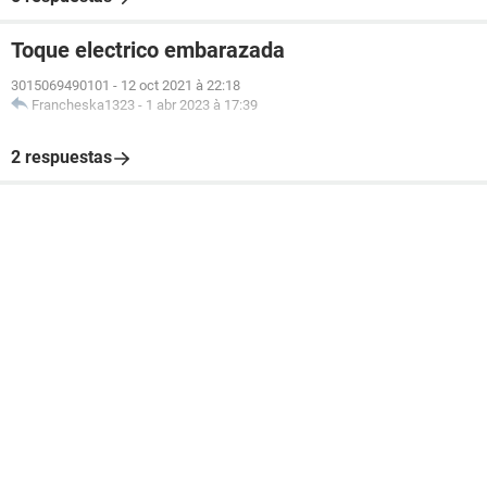
Toque electrico embarazada
3015069490101
-
12 oct 2021 à 22:18
Francheska1323
-
1 abr 2023 à 17:39
2 respuestas