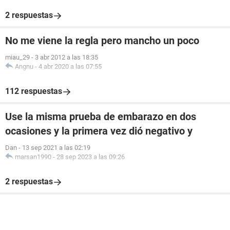
2 respuestas
No me viene la regla pero mancho un poco
miau_29
-
3 abr 2012 a las 18:35
Angnu
-
4 abr 2020 a las 07:55
112 respuestas
Use la misma prueba de embarazo en dos
ocasiones y la primera vez dió negativo y
Dan
-
13 sep 2021 a las 02:19
marsan1990
-
28 sep 2023 a las 09:26
2 respuestas