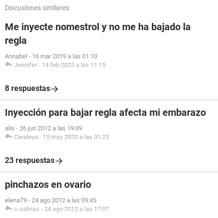
Discusiones similares
Me inyecte nomestrol y no me ha bajado la
regla
Annabel
-
16 mar 2019 a las 01:10
Jennifer
-
14 feb 2023 a las 11:15
8 respuestas
Inyección para bajar regla afecta mi embarazo
alis
-
26 jun 2012 a las 19:09
Caraleya
-
15 may 2020 a las 01:23
23 respuestas
pinchazos en ovario
elena79
-
24 ago 2012 a las 09:45
c-salinas
-
24 ago 2012 a las 17:07