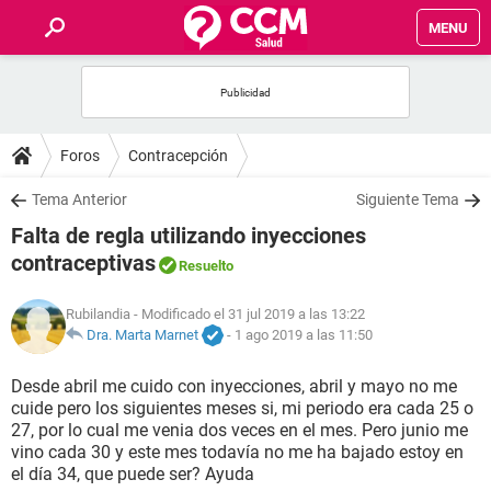
MENU
INICIO
FOROS
Foros
Contracepción
SALUD
Tema Anterior
Siguiente Tema
Falta de regla utilizando inyecciones
FAMILIA
contraceptivas
Resuelto
NUTRICIÓN
Rubilandia
- Modificado el 31 jul 2019 a las 13:22
Dra. Marta Marnet
-
1 ago 2019 a las 11:50
BIENESTAR
Desde abril me cuido con inyecciones, abril y mayo no me
cuide pero los siguientes meses si, mi periodo era cada 25 o
SEXUALIDAD
27, por lo cual me venia dos veces en el mes. Pero junio me
vino cada 30 y este mes todavía no me ha bajado estoy en
el día 34, que puede ser? Ayuda
GLOSARIO