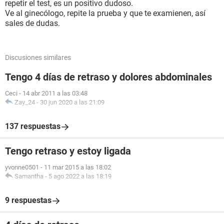
repetir el test, es un positivo dudoso.
Ve al ginecólogo, repite la prueba y que te examienen, así
sales de dudas.
Discusiones similares
Tengo 4 días de retraso y dolores abdominales
Ceci
-
14 abr 2011 a las 03:48
Zay_24
-
30 jun 2020 a las 21:09
137 respuestas
Tengo retraso y estoy ligada
yvonne0501
-
11 mar 2015 a las 18:02
Samantha
-
5 ago 2022 a las 18:19
9 respuestas