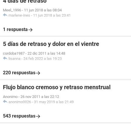
4 días de retraso
Meel_1996
-
11 jun 2018 a las 08:04
marlene-ines
-
11 jun 2018 a las 23:41
1 respuesta
5 días de retraso y dolor en el vientre
cordoba1987
-
22 dic 2011 a las 14:48
lisanna
-
24 feb 2022 a las 19:23
220 respuestas
Flujo blanco cremoso y retraso menstrual
Anonimo
-
26 nov 2011 a las 22:12
anonimo0026
-
31 may 2019 a las 21:49
543 respuestas