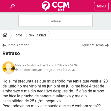
MENU
INICIO
FOROS
Foros
Sexualidad
SALUD
Tema Anterior
Siguiente Tema
Retraso
FAMILIA
Melina
- Modificado el 2 ago 2019 a las 02:39
NUTRICIÓN
Hermanamayor -
2 ago 2019 a las 09:32
Hola, mi pregunta es que mi periodo me tenia que venir el 28
BIENESTAR
de junio no me vino ni en junio ni en julio me hice 4 test de
embarazo y me dio negativo después de 15 días de atraso
SEXUALIDAD
me hice la prueba de sangre cualitativa y me dio
sensibilidad de 25 ul/ml negativo
Pero todavía no me viene puede que esté embarazada??
GLOSARIO