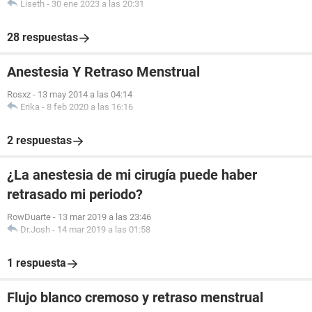
Liseth
-
30 ene 2023 a las 20:31
28 respuestas
Anestesia Y Retraso Menstrual
Rosxz
-
13 may 2014 a las 04:14
Erika
-
8 feb 2020 a las 16:16
2 respuestas
¿La anestesia de mi cirugía puede haber
retrasado mi periodo?
RowDuarte
-
13 mar 2019 a las 23:46
Dr.Josh
-
14 mar 2019 a las 01:58
1 respuesta
Flujo blanco cremoso y retraso menstrual