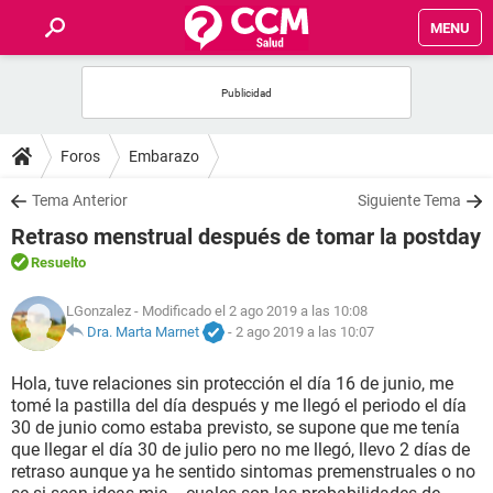
MENU
INICIO
FOROS
Foros
Embarazo
SALUD
Tema Anterior
Siguiente Tema
Retraso menstrual después de tomar la postday
FAMILIA
Resuelto
NUTRICIÓN
LGonzalez
- Modificado el 2 ago 2019 a las 10:08
Dra. Marta Marnet
-
2 ago 2019 a las 10:07
BIENESTAR
Hola, tuve relaciones sin protección el día 16 de junio, me
tomé la pastilla del día después y me llegó el periodo el día
SEXUALIDAD
30 de junio como estaba previsto, se supone que me tenía
que llegar el día 30 de julio pero no me llegó, llevo 2 días de
retraso aunque ya he sentido sintomas premenstruales o no
GLOSARIO