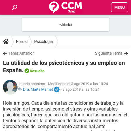
MENU
INICIO
FOROS
Foros
Psicología
SALUD
Tema Anterior
Siguiente Tema
La utilidad de los psicotécnicos y su empleo en
FAMILIA
España.
Resuelto
NUTRICIÓN
usuario anónimo
- Modificado el 3 ago 2019 a las 10:24
Dra. Marta Marnet
-
3 ago 2019 a las 10:24
BIENESTAR
Hola amigos, Cada día ante las condiciones de trabajo y la
inversión de tiempo, así como el stress y otras variables
SEXUALIDAD
psicológicas, hacen que sea obligatorio por las normas en el
territorio español, la obtención de diversos instrumentos
aprobatorios del comportamiento actitudinal ante
GLOSARIO