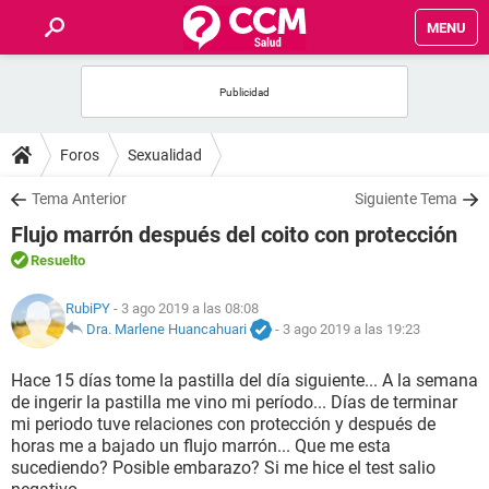
MENU
INICIO
FOROS
Foros
Sexualidad
SALUD
Tema Anterior
Siguiente Tema
Flujo marrón después del coito con protección
FAMILIA
Resuelto
NUTRICIÓN
RubiPY
- 3 ago 2019 a las 08:08
Dra. Marlene Huancahuari
-
3 ago 2019 a las 19:23
BIENESTAR
Hace 15 días tome la pastilla del día siguiente... A la semana
de ingerir la pastilla me vino mi período... Días de terminar
SEXUALIDAD
mi periodo tuve relaciones con protección y después de
horas me a bajado un flujo marrón... Que me esta
sucediendo? Posible embarazo? Si me hice el test salio
GLOSARIO