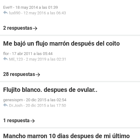
Eve!!!
-
18 may 2014 a las 01:39
luxli90
-
12 may 2016 a las 06:43
2 respuestas
Me bajó un flujo marrón después del coito
flor
-
17 abr 2011 a las 05:44
Mil_123
-
2 may 2019 a las 02:31
28 respuestas
Flujito blanco. despues de ovular..
genesispm
-
20 dic 2015 a las 02:54
Dr.Josh
-
20 dic 2015 a las 17:50
1 respuesta
Mancho marron 10 dias despues de mi último