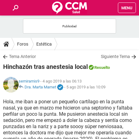
MENU
INICIO
FOROS
Foros
Estética
SALUD
Tema Anterior
Siguiente Tema
Hinchazón tras anestesia local
Resuelto
FAMILIA
semiramis9
- 4 ago 2019 a las 06:13
NUTRICIÓN
Dra. Marta Marnet
-
5 ago 2019 a las 10:09
Hola, me iban a poner un pequeño cartílago en la punta
BIENESTAR
nasal, ya que en marzo me hicieron una septorino y faltaba
perfilar un poco la punta. Me pusieron anestecia local sin
SEXUALIDAD
sedación, pero me empezó a doler la cabeza y sentía como
punzadas en la nariz y a parte soooy súper nerviosaaa,
entonces la doctora me dijo que mejor me operaría cuando
GLOSARIO
cumpla un año de operada (marzo 2020). El problema es