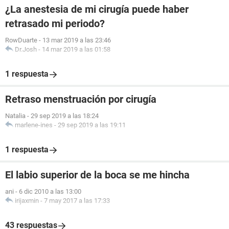
¿La anestesia de mi cirugía puede haber
retrasado mi periodo?
RowDuarte
-
13 mar 2019 a las 23:46
Dr.Josh
-
14 mar 2019 a las 01:58
1 respuesta
Retraso menstruación por cirugía
Natalia
-
29 sep 2019 a las 18:24
marlene-ines
-
29 sep 2019 a las 19:11
1 respuesta
El labio superior de la boca se me hincha
ani
-
6 dic 2010 a las 13:00
irijaxmin
-
7 may 2017 a las 17:33
43 respuestas