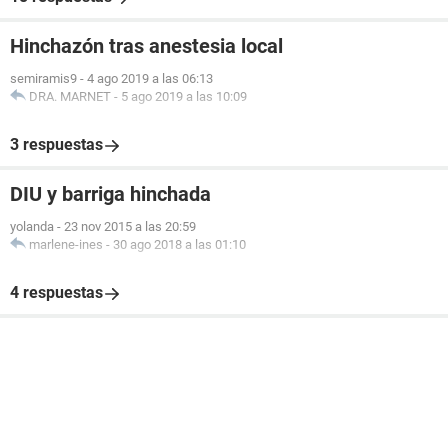
Hinchazón tras anestesia local
semiramis9
-
4 ago 2019 a las 06:13
DRA. MARNET
-
5 ago 2019 a las 10:09
3 respuestas
DIU y barriga hinchada
yolanda
-
23 nov 2015 a las 20:59
marlene-ines
-
30 ago 2018 a las 01:10
4 respuestas