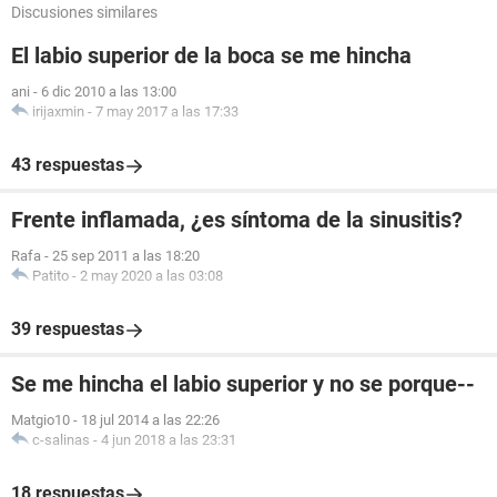
Discusiones similares
El labio superior de la boca se me hincha
ani
-
6 dic 2010 a las 13:00
irijaxmin
-
7 may 2017 a las 17:33
43 respuestas
Frente inflamada, ¿es síntoma de la sinusitis?
Rafa
-
25 sep 2011 a las 18:20
Patito
-
2 may 2020 a las 03:08
39 respuestas
Se me hincha el labio superior y no se porque--
Matgio10
-
18 jul 2014 a las 22:26
c-salinas
-
4 jun 2018 a las 23:31
18 respuestas