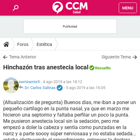
MENU
INICIO
FOROS
Foros
Estética
SALUD
Tema Anterior
Siguiente Tema
Hinchazón tras anestecia local
Resuelto
FAMILIA
semiramis9
- 4 ago 2019 a las 18:12
NUTRICIÓN
Dr. Carlos Salinas
-
5 ago 2019 a las 16:05
(Altualización de pregunta) Buenos días, me iban a poner un
BIENESTAR
pequeño cartílago en la punta nasal, ya que en marzo me
hicieron una septorino y faltaba perfilar un poco la punta.
SEXUALIDAD
Me pusieron anestecia local sin la sedación, pero me
empezó a doler la cabeza y sentía como punzadas en la
nariz y a parte soooy súper nerviosaaa y no estaba sedada...
GLOSARIO
estaba obstruyendo el procedimiento, entonces la doctora