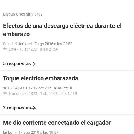
Discusiones similares
Efectos de una descarga eléctrica durante el
embarazo
Soledad Udrisard
-
7 ago 2016 a las 22:58
Lore
-
10 abr 2021 a las 21:56
5 respuestas
Toque electrico embarazada
3015069490101
-
12 oct 2021 a las 22:18
Francheska1323
-
1 abr 2023 a las 17:39
2 respuestas
Me dio corriente conectando el cargador
Lisbeth
-
14 sep 2019 a las 19:57