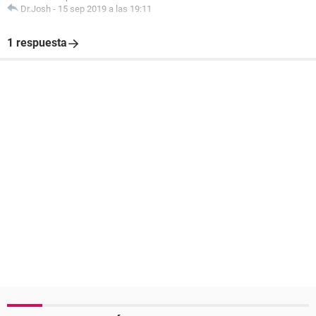
Dr.Josh
-
15 sep 2019 a las 19:11
1 respuesta