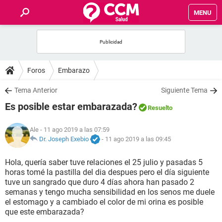
MENU
INICIO
FOROS
Foros
Embarazo
SALUD
Tema Anterior
Siguiente Tema
Es posible estar embarazada?
Resuelto
FAMILIA
Ale
- 11 ago 2019 a las 07:59
NUTRICIÓN
Dr. Joseph Exebio
-
11 ago 2019 a las 09:45
Hola, quería saber tuve relaciones el 25 julio y pasadas 5
BIENESTAR
horas tomé la pastilla del dia despues pero el día siguiente
tuve un sangrado que duro 4 días ahora han pasado 2
SEXUALIDAD
semanas y tengo mucha sensibilidad en los senos me duele
el estomago y a cambiado el color de mi orina es posible
que este embarazada?
GLOSARIO