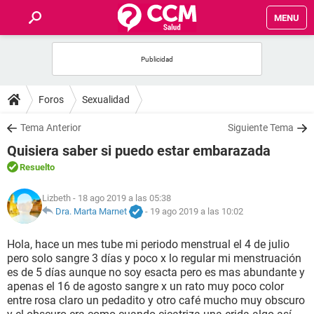
MENU
INICIO
FOROS
Foros
Sexualidad
SALUD
Tema Anterior
Siguiente Tema
Quisiera saber si puedo estar embarazada
FAMILIA
Resuelto
NUTRICIÓN
Lizbeth
- 18 ago 2019 a las 05:38
Dra. Marta Marnet
-
19 ago 2019 a las 10:02
BIENESTAR
Hola, hace un mes tube mi periodo menstrual el 4 de julio
pero solo sangre 3 días y poco x lo regular mi menstruación
SEXUALIDAD
es de 5 días aunque no soy esacta pero es mas abundante y
apenas el 16 de agosto sangre x un rato muy poco color
entre rosa claro un pedadito y otro café mucho muy obscuro
GLOSARIO