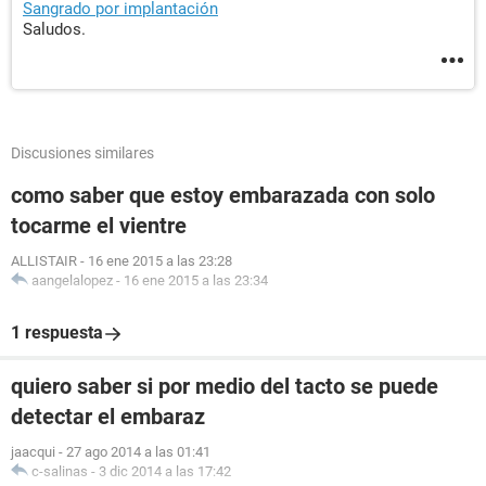
Sangrado por implantación
Saludos.
Discusiones similares
como saber que estoy embarazada con solo
tocarme el vientre
ALLISTAIR
-
16 ene 2015 a las 23:28
aangelalopez
-
16 ene 2015 a las 23:34
1 respuesta
quiero saber si por medio del tacto se puede
detectar el embaraz
jaacqui
-
27 ago 2014 a las 01:41
c-salinas
-
3 dic 2014 a las 17:42