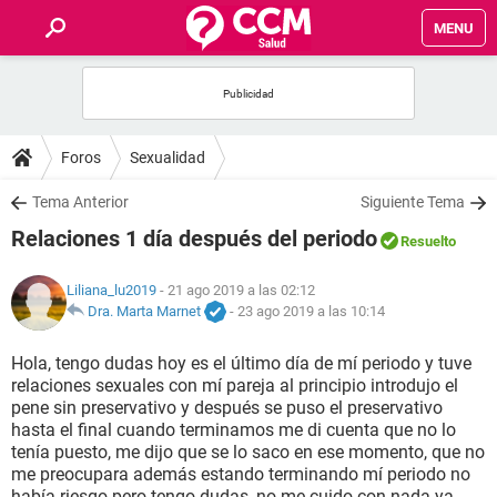
MENU
INICIO
FOROS
Foros
Sexualidad
SALUD
Tema Anterior
Siguiente Tema
Relaciones 1 día después del periodo
Resuelto
FAMILIA
Liliana_lu2019
- 21 ago 2019 a las 02:12
NUTRICIÓN
Dra. Marta Marnet
-
23 ago 2019 a las 10:14
Hola, tengo dudas hoy es el último día de mí periodo y tuve
BIENESTAR
relaciones sexuales con mí pareja al principio introdujo el
pene sin preservativo y después se puso el preservativo
SEXUALIDAD
hasta el final cuando terminamos me di cuenta que no lo
tenía puesto, me dijo que se lo saco en ese momento, que no
me preocupara además estando terminando mí periodo no
GLOSARIO
había riesgo pero tengo dudas, no me cuido con nada ya