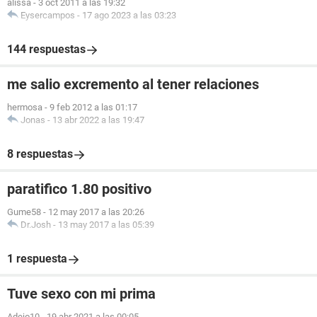
alissa
-
3 oct 2011 a las 19:32
Eysercampos
-
17 ago 2023 a las 03:23
144 respuestas
me salio excremento al tener relaciones
hermosa
-
9 feb 2012 a las 01:17
Jonas
-
13 abr 2022 a las 19:47
8 respuestas
paratifico 1.80 positivo
Gume58
-
12 may 2017 a las 20:26
Dr.Josh
-
13 may 2017 a las 05:39
1 respuesta
Tuve sexo con mi prima
Adejo10
-
19 abr 2021 a las 00:05