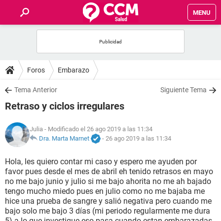
MENU
INICIO
FOROS
Foros
Embarazo
SALUD
Tema Anterior
Siguiente Tema
Retraso y ciclos irregulares
FAMILIA
Julia
- Modificado el 26 ago 2019 a las 11:34
NUTRICIÓN
Dra. Marta Marnet
-
26 ago 2019 a las 11:34
Hola, les quiero contar mi caso y espero me ayuden por
BIENESTAR
favor pues desde el mes de abril eh tenido retrasos en mayo
no me bajo junio y julio si me bajo ahorita no me ah bajado
SEXUALIDAD
tengo mucho miedo pues en julio como no me bajaba me
hice una prueba de sangre y salió negativa pero cuando me
bajo solo me bajo 3 días (mi periodo regularmente me dura
GLOSARIO
5) a lo que investigue eso pasa cuando estan embarazadas