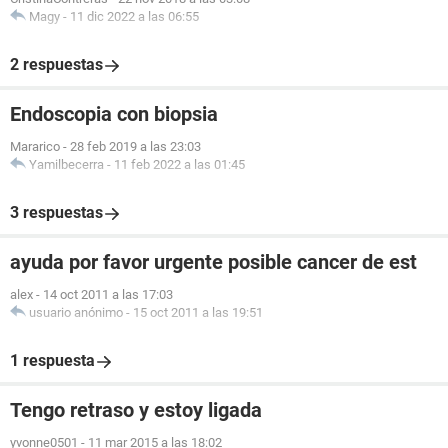
Magy
-
11 dic 2022 a las 06:55
2 respuestas
Endoscopia con biopsia
Mararico
-
28 feb 2019 a las 23:03
Yamilbecerra
-
11 feb 2022 a las 01:45
3 respuestas
ayuda por favor urgente posible cancer de est
alex
-
14 oct 2011 a las 17:03
usuario anónimo
-
15 oct 2011 a las 19:51
1 respuesta
Tengo retraso y estoy ligada
yvonne0501
-
11 mar 2015 a las 18:02