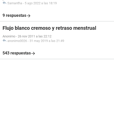
Samantha
-
5 ago 2022 a las 18:19
9 respuestas
Flujo blanco cremoso y retraso menstrual
Anonimo
-
26 nov 2011 a las 22:12
anonimo0026
-
31 may 2019 a las 21:49
543 respuestas