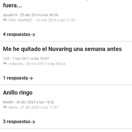
fuera...
ayuda19
-
25 abr 2014 a las 06:36
DRA. MARNET
-
16 mar 2019 a las 11:52
4 respuestas
Me he quitado el Nuvaring una semana antes
123
-
1 nov 2011 a las 10:47
mdiestra
-
20 nov 2011 a las 08:04
1 respuesta
Anillo ringo
Meibh
-
30 dic 2020 a las 14:52
Nuria
-
31 dic 2020 a las 11:47
3 respuestas