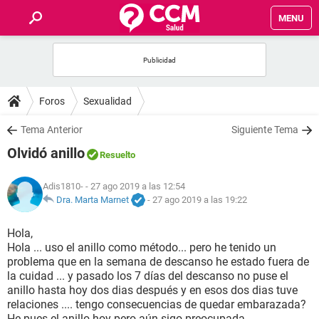
MENU
INICIO
FOROS
Foros
Sexualidad
SALUD
Tema Anterior
Siguiente Tema
Olvidó anillo
Resuelto
FAMILIA
Adis1810-
- 27 ago 2019 a las 12:54
NUTRICIÓN
Dra. Marta Marnet
-
27 ago 2019 a las 19:22
Hola,
BIENESTAR
Hola ... uso el anillo como método... pero he tenido un
problema que en la semana de descanso he estado fuera de
SEXUALIDAD
la cuidad ... y pasado los 7 días del descanso no puse el
anillo hasta hoy dos dias después y en esos dos dias tuve
relaciones .... tengo consecuencias de quedar embarazada?
GLOSARIO
He pues el anillo hoy pero aún sigo preocupada