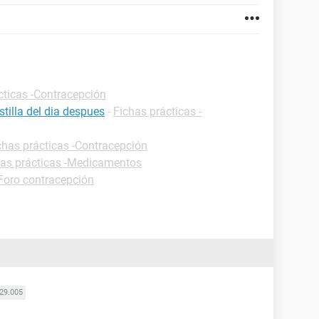
cticas -Contracepción
tilla del dia despues
-
Fichas prácticas -
chas prácticas -Contracepción
has prácticas -Medicamentos
Foro contracepción
29.005