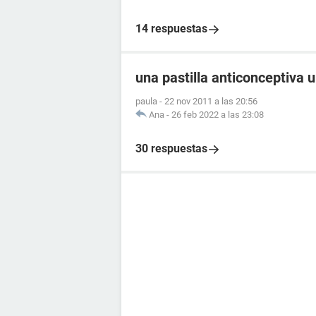
14 respuestas
una pastilla anticonceptiva 
paula
-
22 nov 2011 a las 20:56
Ana
-
26 feb 2022 a las 23:08
30 respuestas