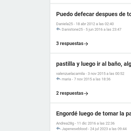
Puedo defecar despues de to
Daniela25
-
18 abr 2012 a las 02:40
Danistone25
-
5 jun 2016 a las 23:47
3 respuestas
pastilla y luego ir al baño, a
valenzuelacamila
-
3 nov 2015 a las 00:52
maria
-
7 nov 2015 a las 18:36
2 respuestas
Engordé luego de tomar la pa
Andrea28g
-
11 dic 2016 a las 22:36
Japeneseblood
-
24 jul 2023 a las 09:44