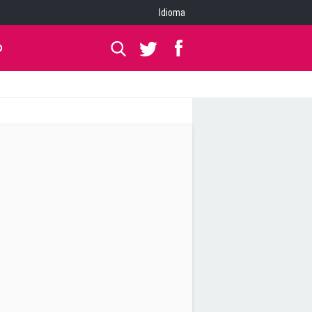
Idioma
O