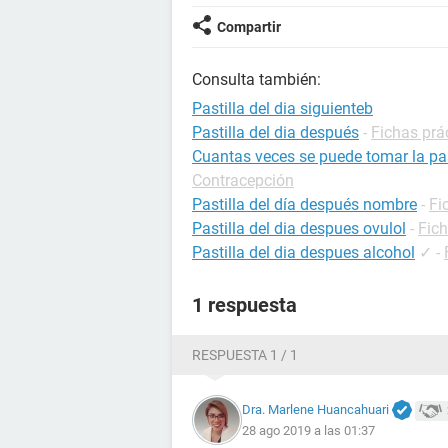
Compartir
Consulta también:
Pastilla del dia siguienteb
Pastilla del dia después
-
Fichas prá
Cuantas veces se puede tomar la pas
Contracepción
Pastilla del día después nombre
-
Fi
Pastilla del dia despues ovulol
-
Fic
Pastilla del dia despues alcohol
✓
-
1 respuesta
RESPUESTA 1 / 1
Dra. Marlene Huancahuari
28 ago 2019 a las 01:37