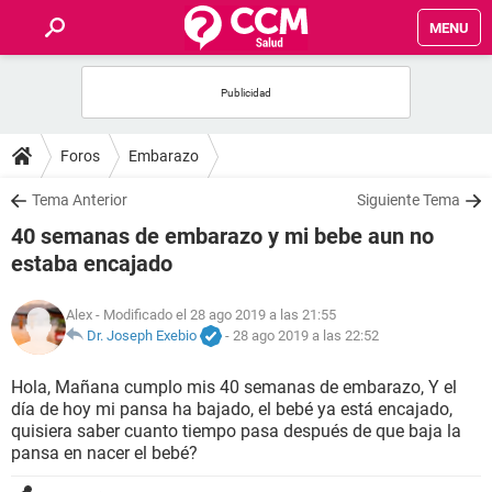
MENU
INICIO
FOROS
Foros
Embarazo
SALUD
Tema Anterior
Siguiente Tema
40 semanas de embarazo y mi bebe aun no
FAMILIA
estaba encajado
NUTRICIÓN
Alex
- Modificado el 28 ago 2019 a las 21:55
Dr. Joseph Exebio
-
28 ago 2019 a las 22:52
BIENESTAR
Hola, Mañana cumplo mis 40 semanas de embarazo, Y el
día de hoy mi pansa ha bajado, el bebé ya está encajado,
SEXUALIDAD
quisiera saber cuanto tiempo pasa después de que baja la
pansa en nacer el bebé?
GLOSARIO