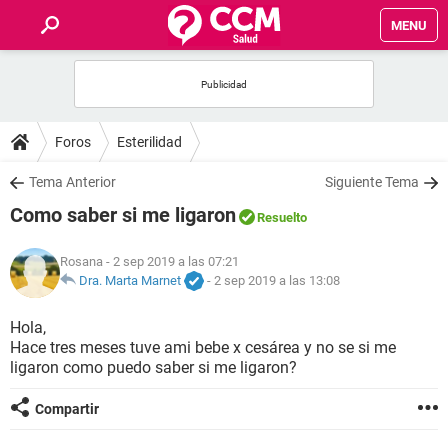
MENU
INICIO
FOROS
Foros
Esterilidad
SALUD
Tema Anterior
Siguiente Tema
Como saber si me ligaron
Resuelto
FAMILIA
Rosana
- 2 sep 2019 a las 07:21
NUTRICIÓN
Dra. Marta Marnet
-
2 sep 2019 a las 13:08
Hola,
BIENESTAR
Hace tres meses tuve ami bebe x cesárea y no se si me
ligaron como puedo saber si me ligaron?
SEXUALIDAD
Compartir
GLOSARIO