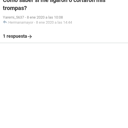
Como saber si me ligaron o cortaron mis
trompas?
Yaremi_5637
-
8 ene 2020 a las 10:08
Hermanamayor
-
8 ene 2020 a las 14:44
1 respuesta