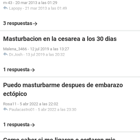
m-43
-
20 mar 2013 a las 01:29
Lapopy
-
21 mar 2013 a las 01:49
3 respuestas
Masturbacion en la cesarea a los 30 dias
Malena_3466
-
12 jul 2019 a las 13:27
Dr.Josh
-
13 jul 2019 a las 20:32
1 respuesta
Puedo masturbarme despues de embarazo
ectópico
Rosa11
-
5 abr 2022 a las 22:02
Paulacastro01
-
5 abr 2022 a las 23:30
1 respuesta