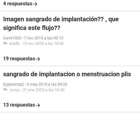
4 respuestas
Imagen sangrado de implantación?? , que
significa este flujo??
Cami1303
-
7 nov 2015 a las 00:15
AdelB
-
10 nov 2023 a las 18:56
19 respuestas
sangrado de implantacion o menstruacion plis
Esperanza2
-
6 may 2015 a las 04:23
Junys
-
21 ene 2022 a las 16:40
13 respuestas