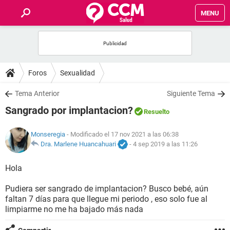
MENU
INICIO
FOROS
Foros
Sexualidad
SALUD
Tema Anterior
Siguiente Tema
Sangrado por implantacion?
Resuelto
FAMILIA
Monseregia
- Modificado el 17 nov 2021 a las 06:38
NUTRICIÓN
Dra. Marlene Huancahuari
-
4 sep 2019 a las 11:26
Hola
BIENESTAR
Pudiera ser sangrado de implantacion? Busco bebé, aún
SEXUALIDAD
faltan 7 días para que llegue mi periodo , eso solo fue al
limpiarme no me ha bajado más nada
GLOSARIO