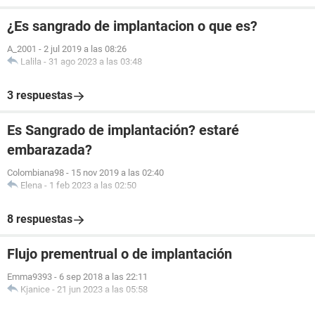
¿Es sangrado de implantacion o que es?
A_2001
-
2 jul 2019 a las 08:26
Lalila
-
31 ago 2023 a las 03:48
3 respuestas
Es Sangrado de implantación? estaré
embarazada?
Colombiana98
-
15 nov 2019 a las 02:40
Elena
-
1 feb 2023 a las 02:50
8 respuestas
Flujo prementrual o de implantación
Emma9393
-
6 sep 2018 a las 22:11
Kjanice
-
21 jun 2023 a las 05:58