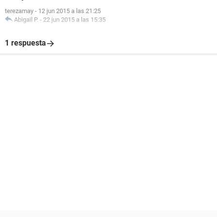
terezamay
-
12 jun 2015 a las 21:25
Abigail P.
-
22 jun 2015 a las 15:35
1 respuesta