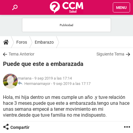
MENU
INICIO
FOROS
Foros
Embarazo
SALUD
Tema Anterior
Siguiente Tema
Puede que este a embarazada
FAMILIA
mariana
- 9 sep 2019 a las 17:14
NUTRICIÓN
Hermanamayor -
9 sep 2019 a las 17:17
Hola, mi hija dentro un mes cumple un año .y tuve relación
BIENESTAR
hace 3 meses.puede que este a embarazada.tengo una hace
unas semana empecé a tener movimiento en mi
SEXUALIDAD
vientre.desde que tuve familia no me indispuesto.
Compartir
GLOSARIO