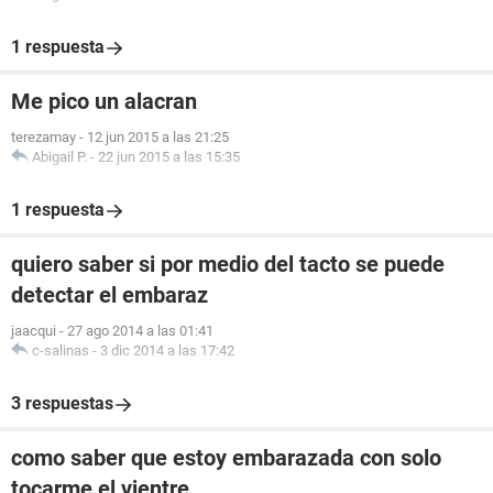
1 respuesta
Me pico un alacran
terezamay
-
12 jun 2015 a las 21:25
Abigail P.
-
22 jun 2015 a las 15:35
1 respuesta
quiero saber si por medio del tacto se puede
detectar el embaraz
jaacqui
-
27 ago 2014 a las 01:41
c-salinas
-
3 dic 2014 a las 17:42
3 respuestas
como saber que estoy embarazada con solo
tocarme el vientre