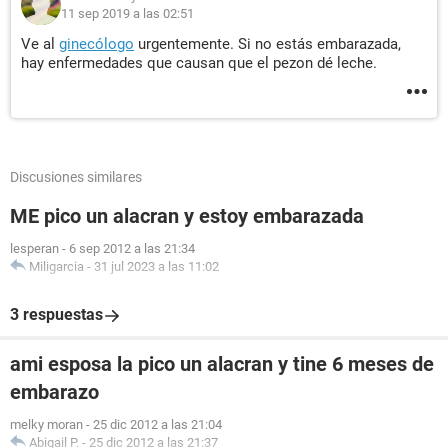
11 sep 2019 a las 02:51
Ve al
ginecólogo
urgentemente. Si no estás embarazada,
hay enfermedades que causan que el pezon dé leche.
Discusiones similares
ME pico un alacran y estoy embarazada
lesperan
-
6 sep 2012 a las 21:34
Miligarcia
-
31 jul 2023 a las 11:02
3 respuestas
ami esposa la pico un alacran y tine 6 meses de
embarazo
melky moran
-
25 dic 2012 a las 21:04
Abigail P.
-
25 dic 2012 a las 21:37