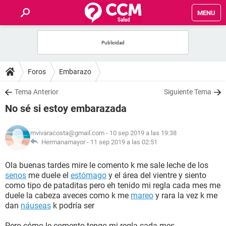
MENU
INICIO
FOROS
Foros
Embarazo
SALUD
Tema Anterior
Siguiente Tema
No sé si estoy embarazada
FAMILIA
mvivaracosta@gmail.com
- 10 sep 2019 a las 19:38
NUTRICIÓN
Hermanamayor -
11 sep 2019 a las 02:51
Ola buenas tardes mire le comento k me sale leche de los
BIENESTAR
senos
me duele el
estómago
y el área del vientre y siento
como tipo de pataditas pero eh tenido mi regla cada mes me
SEXUALIDAD
duele la cabeza aveces como k me
mareo
y rara la vez k me
dan
náuseas
k podría ser
GLOSARIO
Pero cómo le comento tengo mi regla cada mes