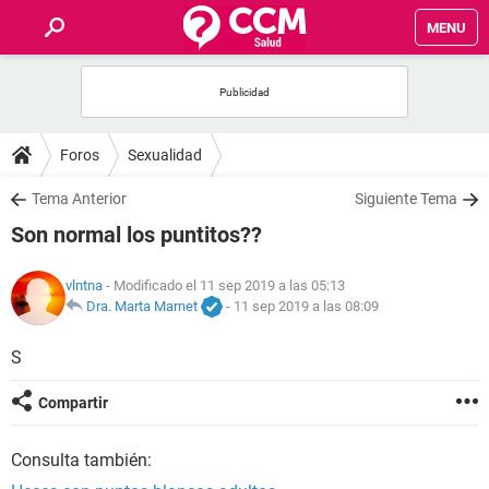
MENU
INICIO
FOROS
Foros
Sexualidad
SALUD
Tema Anterior
Siguiente Tema
Son normal los puntitos??
FAMILIA
vlntna
- Modificado el 11 sep 2019 a las 05:13
NUTRICIÓN
Dra. Marta Marnet
-
11 sep 2019 a las 08:09
S
BIENESTAR
Compartir
SEXUALIDAD
Consulta también:
GLOSARIO