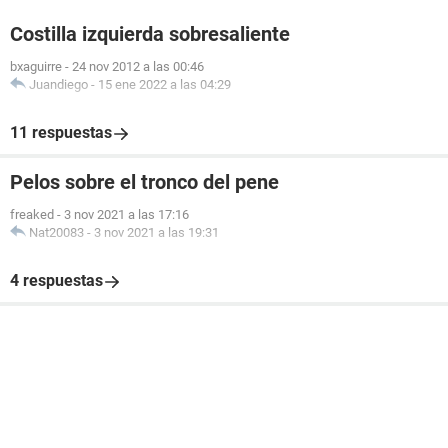
Costilla izquierda sobresaliente
bxaguirre
-
24 nov 2012 a las 00:46
Juandiego
-
15 ene 2022 a las 04:29
11 respuestas
Pelos sobre el tronco del pene
freaked
-
3 nov 2021 a las 17:16
Nat20083
-
3 nov 2021 a las 19:31
4 respuestas