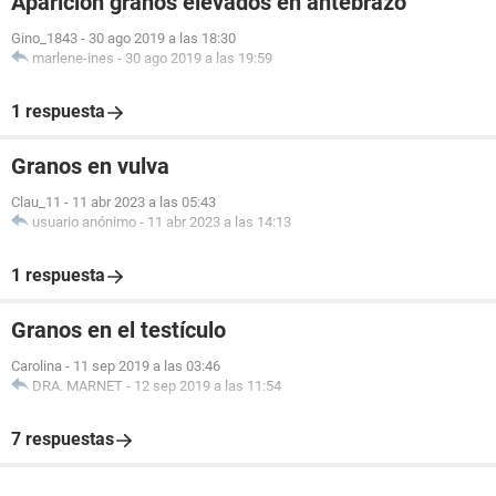
Aparición granos elevados en antebrazo
Gino_1843
-
30 ago 2019 a las 18:30
marlene-ines
-
30 ago 2019 a las 19:59
1 respuesta
Granos en vulva
Clau_11
-
11 abr 2023 a las 05:43
usuario anónimo
-
11 abr 2023 a las 14:13
1 respuesta
Granos en el testículo
Carolina
-
11 sep 2019 a las 03:46
DRA. MARNET
-
12 sep 2019 a las 11:54
7 respuestas