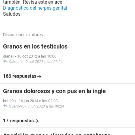
también. Revisa este enlace
Diagnóstico del herpes genital
Saludos.
Discusiones similares
Granos en los testículos
dianali
-
10 oct 2012 a las 10:06
Kakashi
-
2 oct 2023 a las 06:24
166 respuestas
Granos dolorosos y con pus en la ingle
betiit0o
-
16 jun 2014 a las 02:08
Guero-90
-
8 jun 2023 a las 00:24
17 respuestas