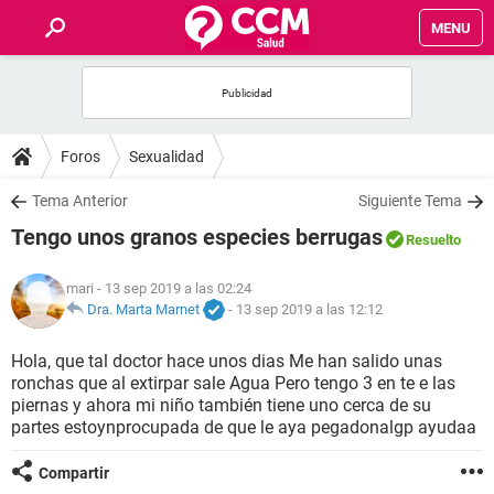
MENU
INICIO
FOROS
Foros
Sexualidad
SALUD
Tema Anterior
Siguiente Tema
Tengo unos granos especies berrugas
Resuelto
FAMILIA
mari
- 13 sep 2019 a las 02:24
NUTRICIÓN
Dra. Marta Marnet
-
13 sep 2019 a las 12:12
Hola, que tal doctor hace unos dias Me han salido unas
BIENESTAR
ronchas que al extirpar sale Agua Pero tengo 3 en te e las
piernas y ahora mi niño también tiene uno cerca de su
SEXUALIDAD
partes estoynprocupada de que le aya pegadonalgp ayudaa
Compartir
GLOSARIO