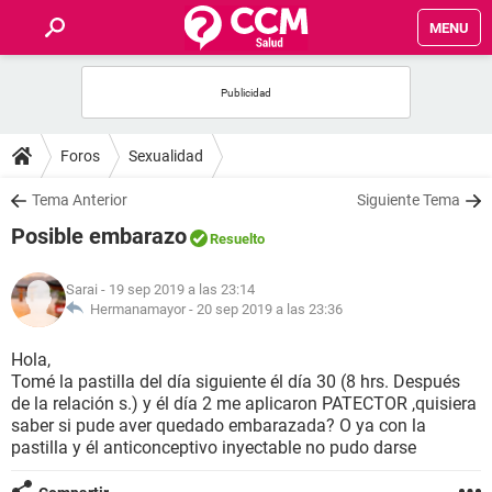
MENU
INICIO
FOROS
Foros
Sexualidad
SALUD
Tema Anterior
Siguiente Tema
Posible embarazo
Resuelto
FAMILIA
Sarai
- 19 sep 2019 a las 23:14
NUTRICIÓN
Hermanamayor -
20 sep 2019 a las 23:36
Hola,
BIENESTAR
Tomé la pastilla del día siguiente él día 30 (8 hrs. Después
de la relación s.) y él día 2 me aplicaron PATECTOR ,quisiera
SEXUALIDAD
saber si pude aver quedado embarazada? O ya con la
pastilla y él anticonceptivo inyectable no pudo darse
GLOSARIO