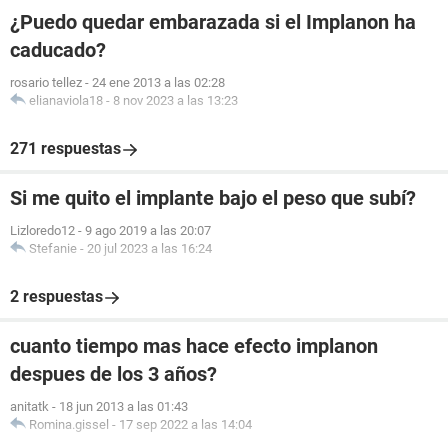
¿Puedo quedar embarazada si el Implanon ha
caducado?
rosario tellez
-
24 ene 2013 a las 02:28
elianaviola18
-
8 nov 2023 a las 13:23
271 respuestas
Si me quito el implante bajo el peso que subí?
Lizloredo12
-
9 ago 2019 a las 20:07
Stefanie
-
20 jul 2023 a las 16:24
2 respuestas
cuanto tiempo mas hace efecto implanon
despues de los 3 años?
anitatk
-
18 jun 2013 a las 01:43
Romina.gissel
-
17 sep 2022 a las 14:04