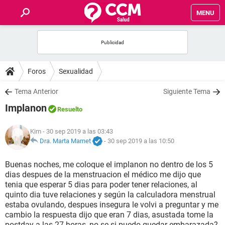
MENU
INICIO
FOROS
Foros
Sexualidad
SALUD
Tema Anterior
Siguiente Tema
Implanon
Resuelto
FAMILIA
Kim
- 30 sep 2019 a las 03:43
NUTRICIÓN
Dra. Marta Marnet
-
30 sep 2019 a las 10:50
Buenas noches, me coloque el implanon no dentro de los 5
BIENESTAR
dias despues de la menstruacion el médico me dijo que
tenia que esperar 5 dias para poder tener relaciones, al
SEXUALIDAD
quinto dia tuve relaciones y según la calculadora menstrual
estaba ovulando, despues insegura le volvi a preguntar y me
cambio la respuesta dijo que eran 7 dias, asustada tome la
GLOSARIO
postday a las 27 horas, no se si puedo quedar embarazada?