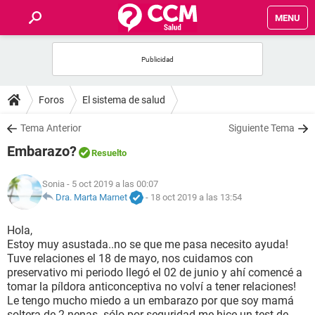
MENU
INICIO
FOROS
Foros
El sistema de salud
SALUD
Tema Anterior
Siguiente Tema
Embarazo?
Resuelto
FAMILIA
Sonia
- 5 oct 2019 a las 00:07
NUTRICIÓN
Dra. Marta Marnet
-
18 oct 2019 a las 13:54
Hola,
BIENESTAR
Estoy muy asustada..no se que me pasa necesito ayuda!
Tuve relaciones el 18 de mayo, nos cuidamos con
SEXUALIDAD
preservativo mi periodo llegó el 02 de junio y ahí comencé a
tomar la píldora anticonceptiva no volví a tener relaciones!
Le tengo mucho miedo a un embarazo por que soy mamá
GLOSARIO
soltera de 2 nenas..sólo por seguridad me hice un test de