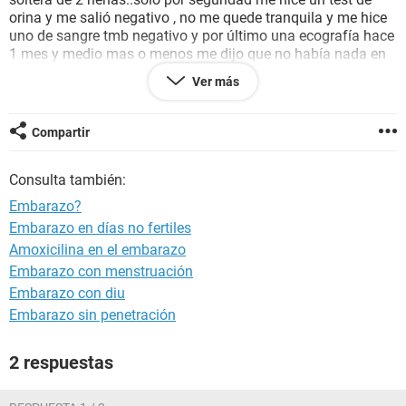
orina y me salió negativo , no me quede tranquila y me hice
uno de sangre tmb negativo y por último una ecografía hace
1 mes y medio mas o menos me dijo que no había nada en
el útero! Puede fallar la ecografía? En ese momento calculo
Ver más
que tenía un poco más de 2 meses del supuesto
embarazo..tendría q verse el embrión o al menos el saco
gestacional verdad? Mi miedo es por que me duelen mucho
Compartir
los pechos hacen 4 meses h no para el dolor y siento que
algo se mueve en mi vientre estoy muy asustada puede
Consulta también:
haberse no visto ese día en la ecografía el embrión con ese
tiempo de gestación es posible no verlo? Ayudaaaaaa
Embarazo?
Embarazo en días no fertiles
Amoxicilina en el embarazo
Embarazo con menstruación
Embarazo con diu
Embarazo sin penetración
2 respuestas