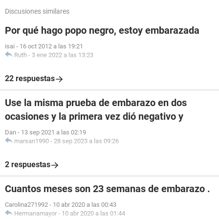
Discusiones similares
Por qué hago popo negro, estoy embarazada
isai
-
16 oct 2012 a las 19:21
Ruth
-
3 ene 2022 a las 13:23
22 respuestas
Use la misma prueba de embarazo en dos
ocasiones y la primera vez dió negativo y
Dan
-
13 sep 2021 a las 02:19
marsan1990
-
28 sep 2023 a las 09:26
2 respuestas
Cuantos meses son 23 semanas de embarazo .
Carolina271992
-
10 abr 2020 a las 00:43
Hermanamayor
-
10 abr 2020 a las 01:44