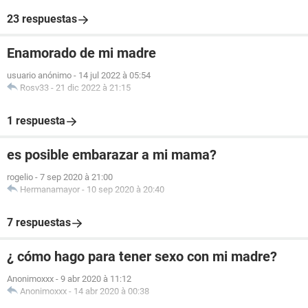
23 respuestas
Enamorado de mi madre
usuario anónimo
-
14 jul 2022 à 05:54
Rosv33
-
21 dic 2022 à 21:15
1 respuesta
es posible embarazar a mi mama?
rogelio
-
7 sep 2020 à 21:00
Hermanamayor
-
10 sep 2020 à 20:40
7 respuestas
¿ cómo hago para tener sexo con mi madre?
Anonimoxxx
-
9 abr 2020 à 11:12
Anonimoxxx
-
14 abr 2020 à 00:38