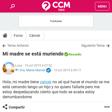
MENU
INICIO
FORUMS
Foros
Cáncer
SALUD
Tema Anterior
Siguiente Tema
Mi madre se está muriendo
Resuelto
FAMILIA
Luna
- 15 oct 2019 à 07:52
NUTRICIÓN
Dra. Marta Marnet
-
15 oct 2019 à 09:17
Hola, mi madre tiene
cancer
no sé qué hacer el mundo se me
BIENESTAR
está cerrando tengo un hijo y no quiero fallarle pero me
estoy despedazando ciento que todo se acaba estoy
SEXUALIDAD
derrumbandome
Compartir
GLOSARIO