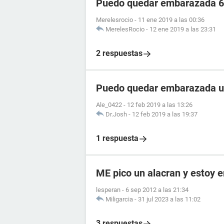
Puedo quedar embarazada 6 
Merelesrocio
-
11 ene 2019 a las 00:36
MerelesRocio
-
12 ene 2019 a las 23:31
2 respuestas
Puedo quedar embarazada un 
Ale_0422
-
12 feb 2019 a las 13:26
Dr.Josh
-
12 feb 2019 a las 19:37
1 respuesta
ME pico un alacran y estoy
lesperan
-
6 sep 2012 a las 21:34
Miligarcia
-
31 jul 2023 a las 11:02
3 respuestas