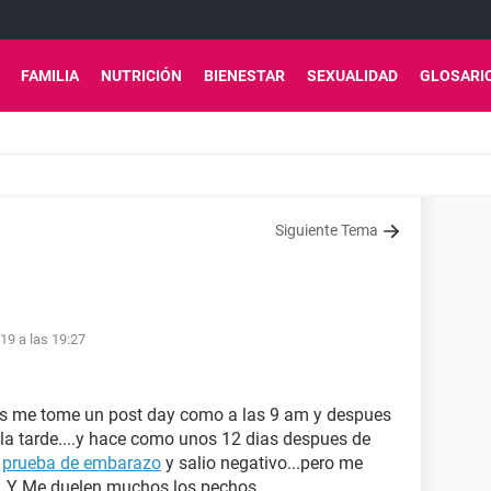
FAMILIA
NUTRICIÓN
BIENESTAR
SEXUALIDAD
GLOSARI
Siguiente Tema
19 a las 19:27
hrs me tome un post day como a las 9 am y despues
la tarde....y hace como unos 12 dias despues de
a
prueba de embarazo
y salio negativo...pero me
..Y Me duelen muchos los pechos.....