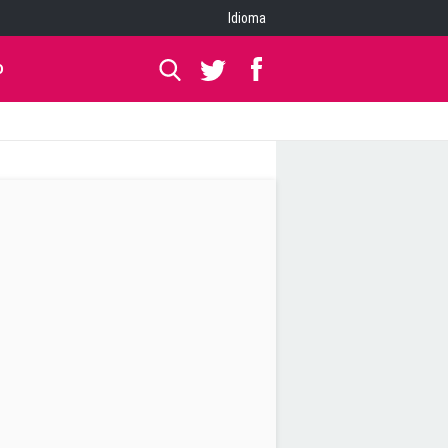
Idioma
O