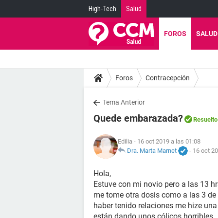
High-Tech
Salud
FOROS
SALUD
Foros
Contracepción
Tema Anterior
Quede embarazada?
Resuelto
Edilia
- 16 oct 2019 a las 01:08
Dra. Marta Marnet
-
16 oct 20
Hola,
Estuve con mi novio pero a las 13 
me tome otra dosis como a las 3 de 
haber tenido relaciones me hize un
están dando unos cólicos horribles..