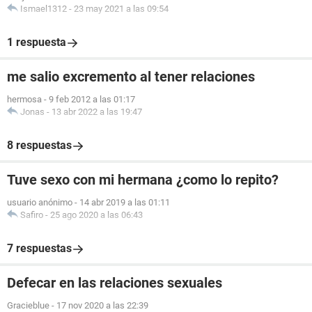
Ismael1312
-
23 may 2021 a las 09:54
1 respuesta
me salio excremento al tener relaciones
hermosa
-
9 feb 2012 a las 01:17
Jonas
-
13 abr 2022 a las 19:47
8 respuestas
Tuve sexo con mi hermana ¿como lo repito?
usuario anónimo
-
14 abr 2019 a las 01:11
Safiro
-
25 ago 2020 a las 06:43
7 respuestas
Defecar en las relaciones sexuales
Gracieblue
-
17 nov 2020 a las 22:39