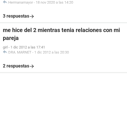
Hermanamayor
-
18 nov 2020 a las 14:20
3 respuestas
me hice del 2 mientras tenia relaciones con mi
pareja
girl
-
1 dic 2012 a las 17:41
DRA. MARNET
-
1 dic 2012 a las 20:30
2 respuestas