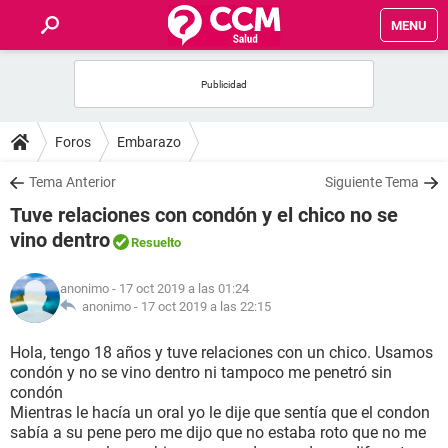
MENU
INICIO
FOROS
Foros
Embarazo
SALUD
Tema Anterior
Siguiente Tema
Tuve relaciones con condón y el chico no se
FAMILIA
vino dentro
Resuelto
NUTRICIÓN
anonimo
- 17 oct 2019 a las 01:24
anonimo -
17 oct 2019 a las 22:15
BIENESTAR
Hola, tengo 18 años y tuve relaciones con un chico. Usamos
condón y no se vino dentro ni tampoco me penetró sin
SEXUALIDAD
condón
Mientras le hacía un oral yo le dije que sentía que el condon
sabía a su pene pero me dijo que no estaba roto que no me
GLOSARIO