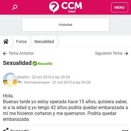
MENU
INICIO
FOROS
Foros
Sexualidad
SALUD
Tema Anterior
Siguiente Tema
Sexualidad
Resuelto
FAMILIA
Beatriz
- 20 oct 2019 a las 20:39
NUTRICIÓN
Hermanamayor -
21 oct 2019 a las 03:28
Hola,
BIENESTAR
Buenas tarde yo estoy operada hace 15 años, quisiera saber,
si a la edad q yo tengo 42 áños podría quedar embarazada a
SEXUALIDAD
mí me hicieron cortaron y me quemaron. Podría quedar
embarazada
GLOSARIO