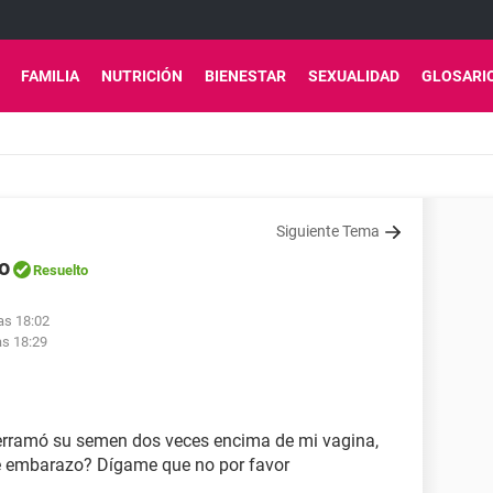
FAMILIA
NUTRICIÓN
BIENESTAR
SEXUALIDAD
GLOSARI
Siguiente Tema
o
Resuelto
las 18:02
as 18:29
derramó su semen dos veces encima de mi vagina,
de embarazo? Dígame que no por favor