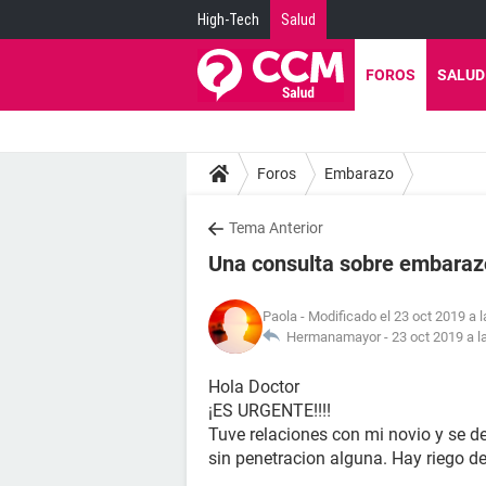
High-Tech
Salud
FOROS
SALUD
Foros
Embarazo
Tema Anterior
Una consulta sobre embaraz
Paola
- Modificado el 23 oct 2019 a 
Hermanamayor -
23 oct 2019 a l
Hola Doctor
¡ES URGENTE!!!!
Tuve relaciones con mi novio y se 
sin penetracion alguna. Hay riego 