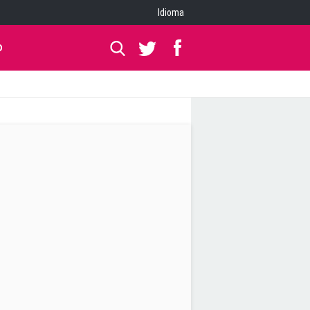
Idioma
O