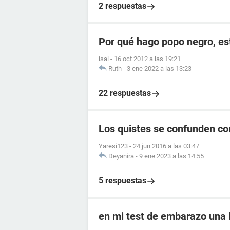
2 respuestas
Por qué hago popo negro, e
isai
-
16 oct 2012 a las 19:21
Ruth
-
3 ene 2022 a las 13:23
22 respuestas
Los quistes se confunden c
Yaresi123
-
24 jun 2016 a las 03:47
Deyanira
-
9 ene 2023 a las 14:55
5 respuestas
en mi test de embarazo una l