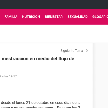
FAMILIA
NUTRICIÓN
BIENESTAR
SEXUALIDAD
GLOSARI
Siguiente Tema
a mestraucion en medio del flujo de
9 a las 19:57
desde el lunes 21 de octubre en esos días de la
egra y no era mucha era poco... Pasaron los 7