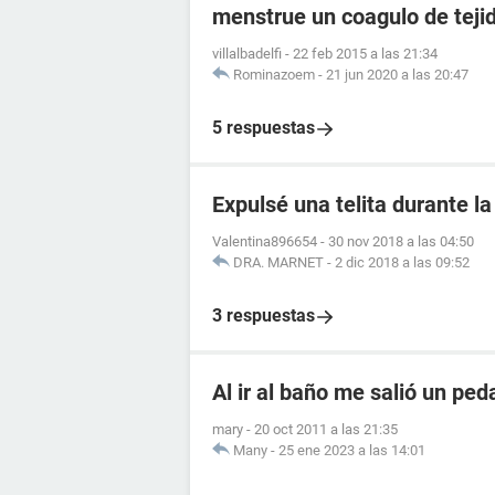
menstrue un coagulo de teji
villalbadelfi
-
22 feb 2015 a las 21:34
Rominazoem
-
21 jun 2020 a las 20:47
5 respuestas
Expulsé una telita durante l
Valentina896654
-
30 nov 2018 a las 04:50
DRA. MARNET
-
2 dic 2018 a las 09:52
3 respuestas
Al ir al baño me salió un pe
mary
-
20 oct 2011 a las 21:35
Many
-
25 ene 2023 a las 14:01