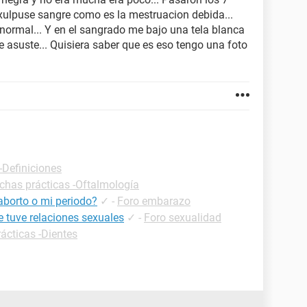
xulpuse sangre como es la mestruacion debida...
normal... Y en el sangrado me bajo una tela blanca
 asuste... Quisiera saber que es eso tengo una foto
-Definiciones
ichas prácticas -Oftalmología
aborto o mi periodo?
✓
-
Foro embarazo
 tuve relaciones sexuales
✓
-
Foro sexualidad
ácticas -Dientes