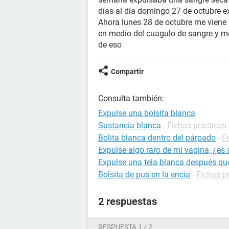
días al día domingo 27 de octubre e
Ahora lunes 28 de octubre me viene 
en medio del cuagulo de sangre y me
de eso
Compartir
Consulta también:
Expulse una bolsita blanca
Sustancia blanca
-
Fichas prácticas 
Bolita blanca dentro del párpado
-
F
Expulse algo raro de mi vagina, ¿es 
Expulse una tela blanca después que
Bolsita de pus en la encia
-
Fichas pr
2 respuestas
RESPUESTA 1 / 2