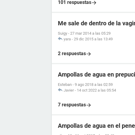
101 respuestas
Me sale de dentro de la vag
Suigy
-
27 mar 2014 a las 05:29
yara
-
29 dic 2015 a las 13:49
2 respuestas
Ampollas de agua en prepuc
Esteban
-
9 ago 2018 a las 02:59
Javier
-
14 oct 2022 a las 05:54
7 respuestas
Ampollas de agua en el pene