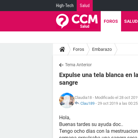
High-Tech
Salud
FOROS
SALUD
Foros
Embarazo
Tema Anterior
Expulse una tela blanca en l
sangre
Claudia18
- Modificado el 28 oct 201
Clau189
-
29 oct 2019 a las 00:25
Hola,
Buenas tardes su ayuda doc..
Tengo ocho días con la mestruacion 
semana expulsaba una sangre seca n