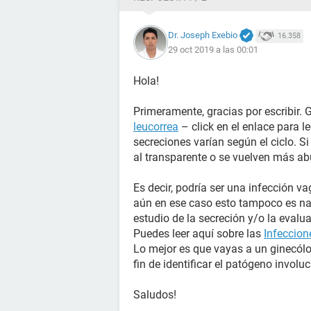
Dr. Joseph Exebio
16.358
29 oct 2019 a las 00:01
Hola!
Primeramente, gracias por escribir. 
leucorrea
– click en el enlace para l
secreciones varían según el ciclo. S
al transparente o se vuelven más ab
Es decir, podría ser una infección va
aún en ese caso esto tampoco es nad
estudio de la secreción y/o la evalua
Puedes leer aquí sobre las
Infeccion
Lo mejor es que vayas a un ginecól
fin de identificar el patógeno involu
Saludos!