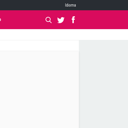
Idioma
O