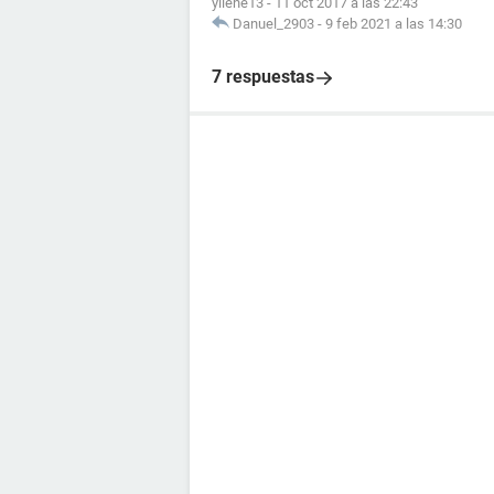
yilene13
-
11 oct 2017 a las 22:43
Danuel_2903
-
9 feb 2021 a las 14:30
7 respuestas