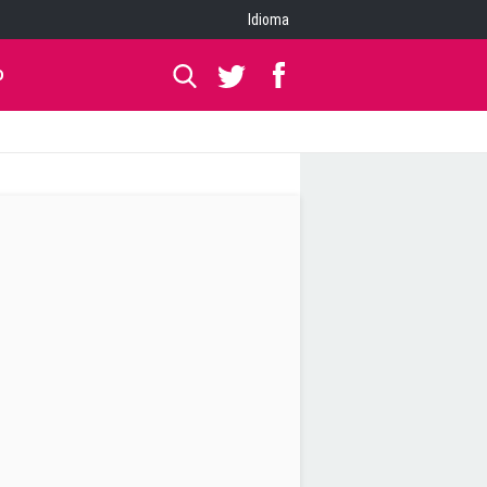
Idioma
O