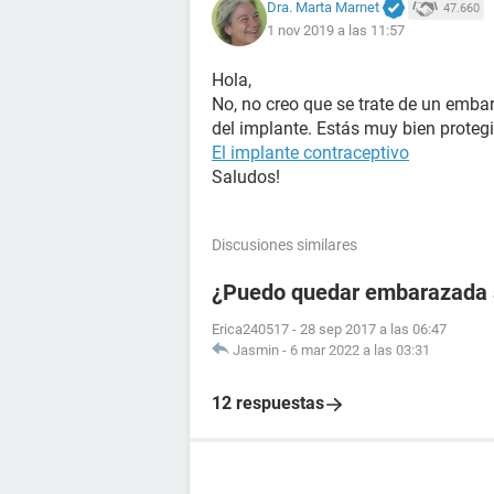
Dra. Marta Marnet
47.660
1 nov 2019 a las 11:57
Hola,
No, no creo que se trate de un emba
del implante. Estás muy bien proteg
El implante contraceptivo
Saludos!
Discusiones similares
¿Puedo quedar embarazada si
Erica240517
-
28 sep 2017 a las 06:47
Jasmin
-
6 mar 2022 a las 03:31
12 respuestas