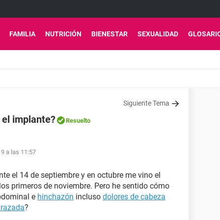
FAMILIA
NUTRICIÓN
BIENESTAR
SEXUALIDAD
GLOSARI
Siguiente Tema
el implante?
Resuelto
9 a las 11:57
te el 14 de septiembre y en octubre me vino el
 los primeros de noviembre. Pero he sentido cómo
abdominal e
hinchazón
incluso
dolores de cabeza
arazada
?