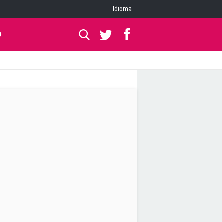
Idioma
O