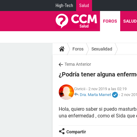
High-Tech
Salud
FOROS
SALUD
Foros
Sexualidad
Tema Anterior
¿Podría tener alguna enfer
Civricii
- 2 nov 2019 a las 02:19
Dra. Marta Marnet
-
2 nov 201
Hola, quiero saber si puedo masturb
una enfermedad , como el Sida que
Compartir