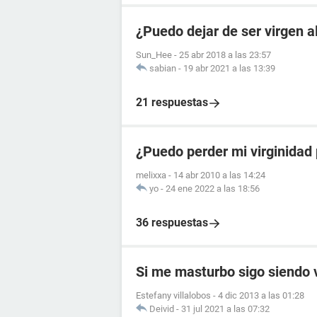
¿Puedo dejar de ser virgen 
Sun_Hee
-
25 abr 2018 a las 23:57
sabian
-
19 abr 2021 a las 13:39
21 respuestas
¿Puedo perder mi virginida
melixxa
-
14 abr 2010 a las 14:24
yo
-
24 ene 2022 a las 18:56
36 respuestas
Si me masturbo sigo siendo 
Estefany villalobos
-
4 dic 2013 a las 01:28
Deivid
-
31 jul 2021 a las 07:32