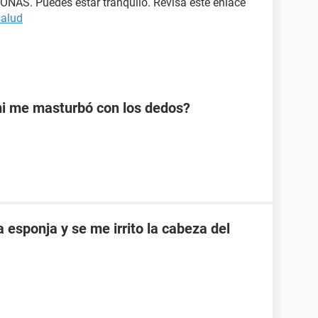
ONAS. Puedes estar tranquilo. Revisa este enlace
salud
mi me masturbó con los dedos?
esponja y se me irrito la cabeza del