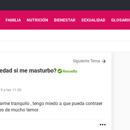
FAMILIA
NUTRICIÓN
BIENESTAR
SEXUALIDAD
GLOSARI
Siguiente Tema
medad si me masturbo?
Resuelto
9 a las 11:26
arme tranquilo , tengo miedo a que pueda contraer
 es de mucho temor