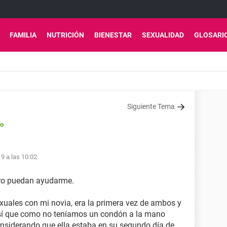
FAMILIA
NUTRICIÓN
BIENESTAR
SEXUALIDAD
GLOSARI
Siguiente Tema
to
9 a las 10:02
ero puedan ayudarme.
exuales con mi novia, era la primera vez de ambos y
sí que como no teníamos un condón a la mano
onsiderando que ella estaba en su segundo día de