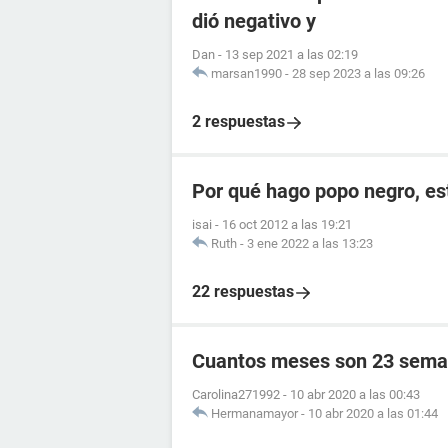
dió negativo y
Dan
-
13 sep 2021 a las 02:19
marsan1990
-
28 sep 2023 a las 09:26
2 respuestas
Por qué hago popo negro, e
isai
-
16 oct 2012 a las 19:21
Ruth
-
3 ene 2022 a las 13:23
22 respuestas
Cuantos meses son 23 sema
Carolina271992
-
10 abr 2020 a las 00:43
Hermanamayor
-
10 abr 2020 a las 01:44