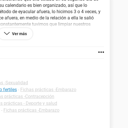
su calendario es bien organizado, así que lo
étodo de eyacular afuera, lo hicimos 3 o 4 veces, y
 afuera, en medio de la relación a ella le salió
constantemente tuvimos que limpiar nuestros
que el líquido pre seminal salía de mi pene y eso
Ver más
ia se compró la pastilla del día después y ya son
e haber tenido las relaciones, mis preguntas son
 quede embarazada? Considerando que incluso yo
hiciéramos, es decir, quizás mis espermas no eran
rlo.
as -Sexualidad
novia se haya tomado la pastilla? Lo digo por el
 fertiles
-
Fichas prácticas -Embarazo
presentan al tomarla y si esto asegurará de mejor
as prácticas -Contracepción
s prácticas - Deporte y salud
-
Fichas prácticas -Embarazo
staría muy agradecido. Gracias.