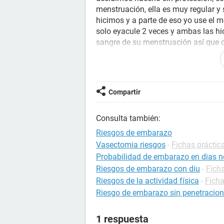
menstruación, ella es muy regular y 
hicimos y a parte de eso yo use el m
solo eyacule 2 veces y ambas las hice
sangre de su menstruación así que 
genitales, en medio de hacerlo senti 
también me daba miedo, ahora mi nov
aproximadamente 40 horas después d
las siguientes:
Compartir
¿Cuanta probabilidad hay que ella
Consulta también:
me masturbe un día antes de que lo 
los más fértiles al momento de hace
Riesgos de embarazo
Vasectomia riesgos
-
Fichas práctic
Y ¿que consecuencias hay de que mi 
Probabilidad de embarazo en dias no
hecho de las complicaciones que se 
Riesgos de embarazo con diu
-
Fich
manera el no quedar embarazada.
Riesgos de la actividad física
-
Ficha
Riesgo de embarazo sin penetracion
Por favor necesito una respuesta, e
1 respuesta