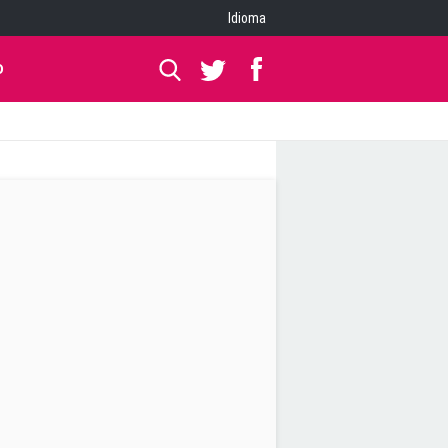
Idioma
O