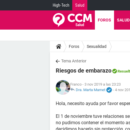
High-Tech
Salud
FOROS
SALUD
Foros
Sexualidad
Tema Anterior
Riesgos de embarazo
Resuel
Franco
- 3 nov 2019 a las 23:23
Dra. Marta Marnet
-
4 nov 201
Hola, necesito ayuda por favor esp
El 1 de noviembre tuve relaciones s
no pudimos contener el momento a
decidimos hacerlo sin protección, c