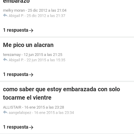
embarazo
melky moran
-
25 dic 2012 a las 21:04
Abigail P.
-
25 dic 2012 a las 21:37
1 respuesta
Me pico un alacran
terezamay
-
12 jun 2015 a las 21:25
Abigail P.
-
22 jun 2015 a las 15:35
1 respuesta
como saber que estoy embarazada con solo
tocarme el vientre
ALLISTAIR
-
16 ene 2015 a las 23:28
aangelalopez
-
16 ene 2015 a las 23:34
1 respuesta