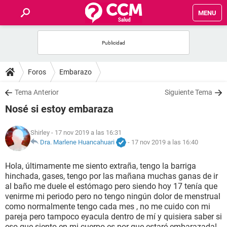
MENU
INICIO
FOROS
Foros
Embarazo
SALUD
Tema Anterior
Siguiente Tema
Nosé si estoy embaraza
FAMILIA
Shirley
- 17 nov 2019 a las 16:31
NUTRICIÓN
Dra. Marlene Huancahuari
-
17 nov 2019 a las 16:40
Hola, últimamente me siento extraña, tengo la barriga
BIENESTAR
hinchada, gases, tengo por las mañana muchas ganas de ir
al baño me duele el estómago pero siendo hoy 17 tenía que
SEXUALIDAD
venirme mi periodo pero no tengo ningún dolor de menstrual
como normalmente tengo cada mes , no me cuido con mi
pareja pero tampoco eyacula dentro de mí y quisiera saber si
GLOSARIO
eso que siento en mi cuerpo es por que estaré embarazada!