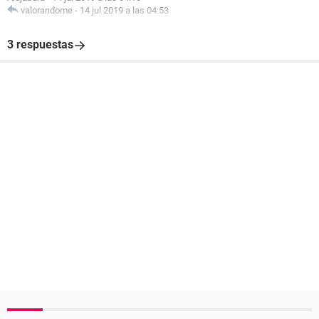
valorandome
-
14 jul 2019 a las 04:53
3 respuestas