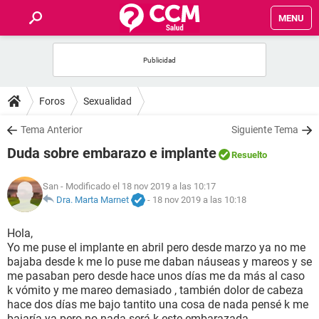
MENU
INICIO
FOROS
Foros
Sexualidad
SALUD
Tema Anterior
Siguiente Tema
Duda sobre embarazo e implante
Resuelto
FAMILIA
San
- Modificado el 18 nov 2019 a las 10:17
NUTRICIÓN
Dra. Marta Marnet
-
18 nov 2019 a las 10:18
Hola,
BIENESTAR
Yo me puse el implante en abril pero desde marzo ya no me
bajaba desde k me lo puse me daban náuseas y mareos y se
SEXUALIDAD
me pasaban pero desde hace unos días me da más al caso
k vómito y me mareo demasiado , también dolor de cabeza
hace dos días me bajo tantito una cosa de nada pensé k me
GLOSARIO
bajaría ya pero no nada será k este embarazada