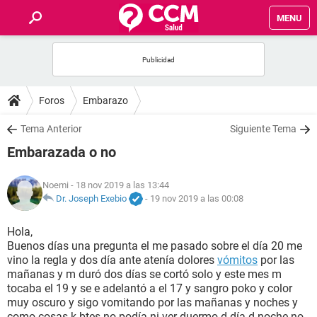
MENU
INICIO
FOROS
Foros
Embarazo
SALUD
Tema Anterior
Siguiente Tema
Embarazada o no
FAMILIA
Noemi
- 18 nov 2019 a las 13:44
NUTRICIÓN
Dr. Joseph Exebio
-
19 nov 2019 a las 00:08
Hola,
BIENESTAR
Buenos días una pregunta el me pasado sobre el día 20 me
vino la regla y dos día ante atenía dolores
vómitos
por las
SEXUALIDAD
mañanas y m duró dos días se cortó solo y este mes m
tocaba el 19 y se e adelantó a el 17 y sangro poko y color
muy oscuro y sigo vomitando por las mañanas y noches y
GLOSARIO
como cosas k btes no podía ni ver duermo d día d noche no