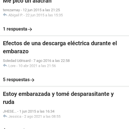
Me pico un alacran
terezamay
-
12 jun 2015 a las 21:25
Abigail P.
-
22 jun 2015 a las 15:35
1 respuesta
Efectos de una descarga eléctrica durante el
embarazo
Soledad Udrisard
-
7 ago 2016 a las 22:58
Lore
-
10 abr 2021 a las 21:56
5 respuestas
Estoy embarazada y tomé desparasitante y
ruda
JHESE...
-
1 jun 2015 a las 16:34
Jessica
-
2 ago 2021 a las 08:55