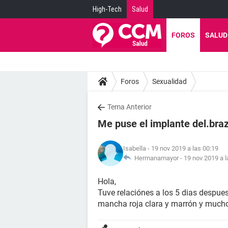
High-Tech
Salud
FOROS
SALUD
Foros
Sexualidad
Tema Anterior
Me puse el implante del.braz
Isabella
- 19 nov 2019 a las 00:19
Hermanamayor -
19 nov 2019 a l
Hola,
Tuve relaciónes a los 5 dias despue
mancha roja clara y marrón y mucho