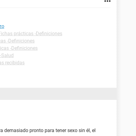
zo
Fichas prácticas -Definiciones
cas -Definiciones
icas -Definiciones
 -Salud
as recibidas
a demasiado pronto para tener sexo sin él, el