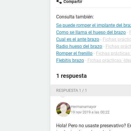
Compartir
Consulta también:
Se puede romper el implante del bra
Como se llama el hueso del brazo
-
Cual es el ante brazo
-
Fichas prácti
Radio hueso del brazo
-
Fichas práct
Romper el frenillo
-
Fichas prácticas
Flebitis brazo
-
Fichas prácticas -Ide
1 respuesta
RESPUESTA 1 / 1
Hermanamayor
19 nov 2019 a las 00:22
Hola! Pero no usaste presevativo? Er