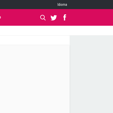
Idioma
O