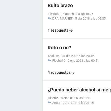
Bulto brazo
SilvinaSil
-
4 abr 2018 a las 18:25
DRA. MARNET
-
5 abr 2018 a las 09:35
1 respuesta
Roto o no?
Analuixa
-
31 dic 2022 a las 20:42
Flecha10
-
2 ene 2023 a las 00:51
4 respuestas
¿Puedo beber alcohol si me 
juliietha
-
8 dic 2015 a las 01:16
Anais
-
20 jul 2021 a las 21:15