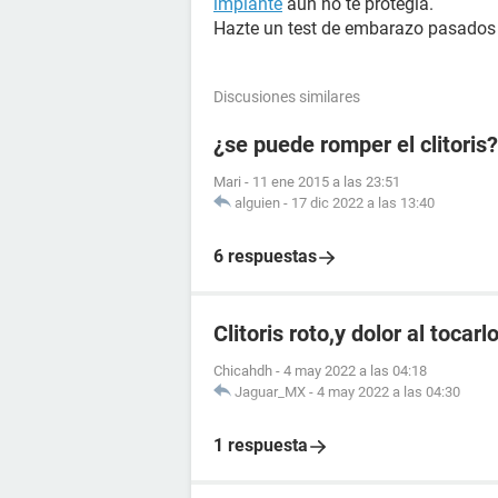
implante
aún no te protegía.
Hazte un test de embarazo pasados 1
Discusiones similares
¿se puede romper el clitoris?
Mari
-
11 ene 2015 a las 23:51
alguien
-
17 dic 2022 a las 13:40
6 respuestas
Clitoris roto,y dolor al tocar
Chicahdh
-
4 may 2022 a las 04:18
Jaguar_MX
-
4 may 2022 a las 04:30
1 respuesta