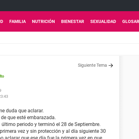
UD
FAMILIA
NUTRICIÓN
BIENESTAR
SEXUALIDAD
GLOSAR
Siguiente Tema
lto
9
23:43
e duda que aclarar.
ad de que esté embarazada.
último periodo y terminó el 28 de Septiembre.
 primera vez y sin protección y al día siguiente 30
bo aclarar que ese día fue la primera vez en que