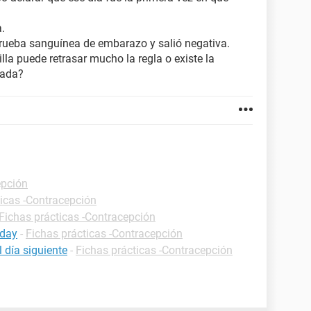
.
prueba sanguínea de embarazo y salió negativa.
lla puede retrasar mucho la regla o existe la
zada?
epción
ticas -Contracepción
Fichas prácticas -Contracepción
tday
-
Fichas prácticas -Contracepción
l día siguiente
-
Fichas prácticas -Contracepción