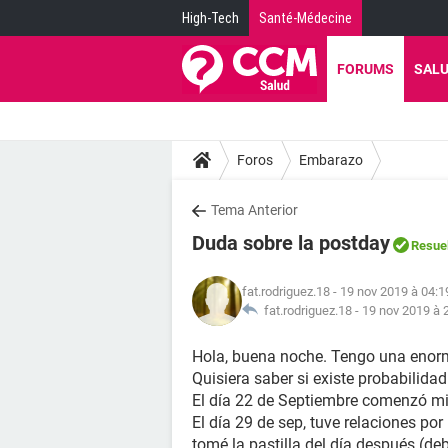
High-Tech
Santé-Médecine
FORUMS
SAL
Foros
Embarazo
Tema Anterior
Duda sobre la postday
Resue
fat.rodriguez.18
- 19 nov 2019 à 04:1
fat.rodriguez.18 -
19 nov 2019 à 
Hola, buena noche. Tengo una enorm
Quisiera saber si existe probabilid
El día 22 de Septiembre comenzó mi 
El día 29 de sep, tuve relaciones por
tomé la pastilla del día después (de