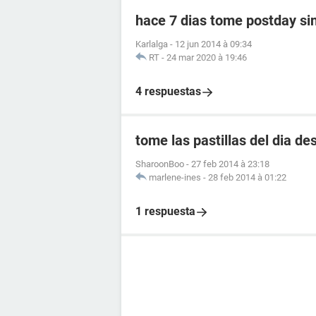
hace 7 dias tome postday sin
Karlalga
-
12 jun 2014 à 09:34
RT
-
24 mar 2020 à 19:46
4 respuestas
tome las pastillas del dia d
SharoonBoo
-
27 feb 2014 à 23:18
marlene-ines
-
28 feb 2014 à 01:22
1 respuesta