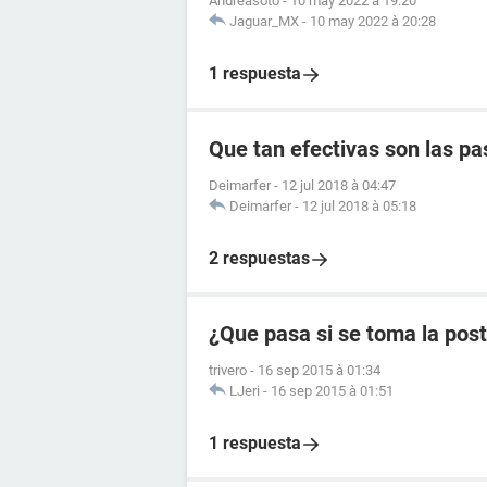
Andreasoto
-
10 may 2022 à 19:20
Jaguar_MX
-
10 may 2022 à 20:28
1 respuesta
Que tan efectivas son las pas
Deimarfer
-
12 jul 2018 à 04:47
Deimarfer
-
12 jul 2018 à 05:18
2 respuestas
¿Que pasa si se toma la pos
trivero
-
16 sep 2015 à 01:34
LJeri
-
16 sep 2015 à 01:51
1 respuesta