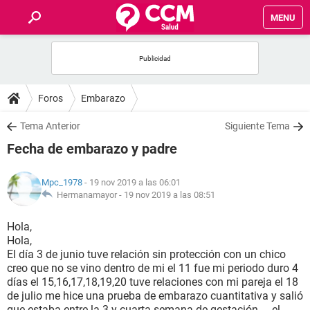
MENU
INICIO
FOROS
Foros
Embarazo
SALUD
Tema Anterior
Siguiente Tema
Fecha de embarazo y padre
FAMILIA
Mpc_1978
- 19 nov 2019 a las 06:01
NUTRICIÓN
Hermanamayor -
19 nov 2019 a las 08:51
Hola,
BIENESTAR
Hola,
El día 3 de junio tuve relación sin protección con un chico
SEXUALIDAD
creo que no se vino dentro de mi el 11 fue mi periodo duro 4
días el 15,16,17,18,19,20 tuve relaciones con mi pareja el 18
de julio me hice una prueba de embarazo cuantitativa y salió
GLOSARIO
que estaba entre la 3 y cuarta semana de gestación ... el