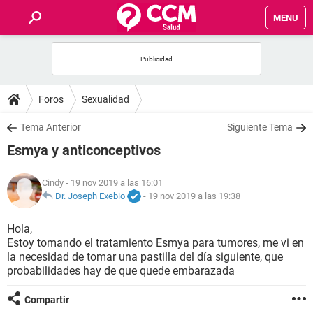
MENU
INICIO
FOROS
Foros
Sexualidad
SALUD
Tema Anterior
Siguiente Tema
Esmya y anticonceptivos
FAMILIA
Cindy
- 19 nov 2019 a las 16:01
NUTRICIÓN
Dr. Joseph Exebio
-
19 nov 2019 a las 19:38
Hola,
BIENESTAR
Estoy tomando el tratamiento Esmya para tumores, me vi en
la necesidad de tomar una pastilla del día siguiente, que
SEXUALIDAD
probabilidades hay de que quede embarazada
Compartir
GLOSARIO