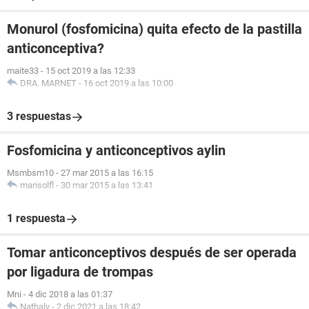
Monurol (fosfomicina) quita efecto de la pastilla
anticonceptiva?
maite33
-
15 oct 2019 a las 12:33
DRA. MARNET
-
16 oct 2019 a las 10:00
3 respuestas
Fosfomicina y anticonceptivos aylin
Msmbsm10
-
27 mar 2015 a las 16:15
marisolfl
-
30 mar 2015 a las 13:41
1 respuesta
Tomar anticonceptivos después de ser operada
por ligadura de trompas
Mni
-
4 dic 2018 a las 01:37
Nathaly
-
2 dic 2021 a las 18:42