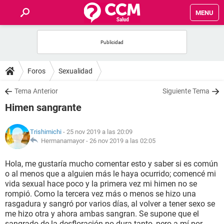
MENU
INICIO
FOROS
Foros
Sexualidad
SALUD
Tema Anterior
Siguiente Tema
Himen sangrante
FAMILIA
Trishimichi
- 25 nov 2019 a las 20:09
NUTRICIÓN
Hermanamayor -
26 nov 2019 a las 02:05
Hola, me gustaría mucho comentar esto y saber si es común
BIENESTAR
o al menos que a alguien más le haya ocurrido; comencé mi
vida sexual hace poco y la primera vez mi himen no se
SEXUALIDAD
rompió. Como la tercera vez más o menos se hizo una
rasgadura y sangró por varios días, al volver a tener sexo se
me hizo otra y ahora ambas sangran. Se supone que el
GLOSARIO
sangrado de la desfloración no dura tanto, pero a mí por