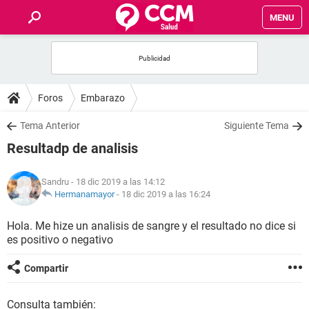
MENU
INICIO
FOROS
Foros
Embarazo
SALUD
Tema Anterior
Siguiente Tema
Resultadp de analisis
FAMILIA
Sandru
- 18 dic 2019 a las 14:12
NUTRICIÓN
Hermanamayor
-
18 dic 2019 a las 16:24
Hola. Me hize un analisis de sangre y el resultado no dice si
BIENESTAR
es positivo o negativo
SEXUALIDAD
Compartir
GLOSARIO
Consulta también: