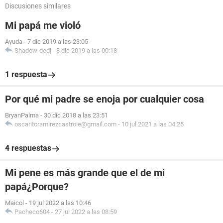
Discusiones similares
Mi papá me violó
Ayuda
-
7 dic 2019 a las 23:05
Shadow-qedj
-
8 dic 2019 a las 00:18
1 respuesta
Por qué mi padre se enoja por cualquier cosa
BryanPalma
-
30 dic 2018 a las 23:51
oscaritoramirezcastroie@gmail.com
-
10 jul 2021 a las 04:25
4 respuestas
Mi pene es más grande que el de mi
papá¿Porque?
Maicol
-
19 jul 2022 a las 10:46
Pacheco604
-
27 jul 2022 a las 08:59