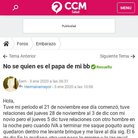
MENU
INICIO
FOROS
Foros
Embarazo
SALUD
Tema Anterior
Siguiente Tema
No se quien es el papa de mi bb
Resuelto
FAMILIA
Sam
- 3 ene 2020 a las 06:31
NUTRICIÓN
Hermanamayor
-
3 ene 2020 a las 10:06
Hola,
BIENESTAR
Tuve mi período el 21 de noviembre ese día comenzó, tuve
relaciones del jueves 28 de noviembre al 3 de dic con mi
SEXUALIDAD
novio pero el jueves 5 dic tuve relaciones con otro hombre en
la noche pero cuando IVA a terminar me saque poquito aunq
quedaron dentro me levante brinque y me lave al día sig. El 6
GLOSARIO
de dic En la mañana otra vez paso lo mismo y le ize igual