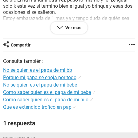
solo k esta vez si termino bien e igual yo brinque y esas dos
ocasiones si se salieron.
Estoy embarazada de 1 mes ya y tengo duda de quién sea
aunq con mi novio si fue todo dentro y con el otro no tengo
Ver más
dudas pues andaba en mis días fertiles.
Me podrían ayudar con su opinión por favor!!!!.
Compartir
Consulta también:
No se quien es el papa de mi bb
Porque mi papa se enoja por todo
✓
No se quien es el papa de mi bebe
Como saber quien es el papa de mi bebe
✓
Cómo saber quién es el papá de mi hijo
✓
Que es extendido trofico en pap
✓
1 respuesta