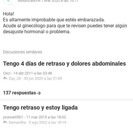
Modificado el 7 ene 2020 a las 10:11
Hola!
Es altamente improbable que estés embarazada.
Acude al ginecólogo para que te revisen puedes tener algún
desajuste hormonal o problema.
Discusiones similares
Tengo 4 días de retraso y dolores abdominales
Ceci
-
14 abr 2011 a las 03:48
Zay_24
-
30 jun 2020 a las 21:09
137 respuestas
Tengo retraso y estoy ligada
yvonne0501
-
11 mar 2015 a las 18:02
Samantha
-
5 ago 2022 a las 18:19