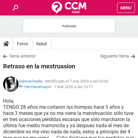
MENU
INICIO
FOROS
Foros
Salud
SALUD
Tema Anterior
Siguiente Tema
Retraso en la mestruasion
FAMILIA
Sabinachadia
- Modificado el 7 ene 2020 a las 03:42
NUTRICIÓN
Hermanamayor
-
7 ene 2020 a las 10:11
Hola,
BIENESTAR
TENGO 28 años me cortaron las trompas hace 3 años y
hace 3 meses que ya no me viene la menstruación sólo tuve
SEXUALIDAD
en tres ocaciones pérdidas escasas que sólo marcharon la
ultima fue medio marroncita y ya despues nada el mes de
diciembre no me vino nada de nada, estoy a principio del 4
GLOSARIO
mes que no me viene .... Cabe destacar que las perdidas que