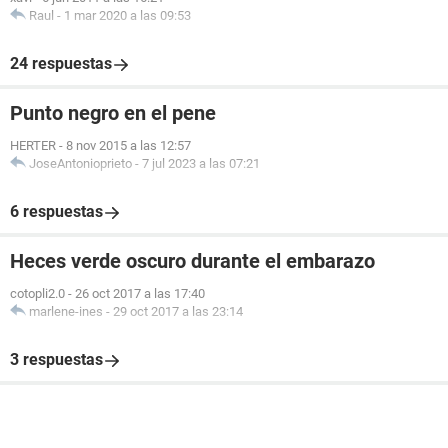
Raul
-
1 mar 2020 a las 09:53
24 respuestas
Punto negro en el pene
HERTER
-
8 nov 2015 a las 12:57
JoseAntonioprieto
-
7 jul 2023 a las 07:21
6 respuestas
Heces verde oscuro durante el embarazo
cotopli2.0
-
26 oct 2017 a las 17:40
marlene-ines
-
29 oct 2017 a las 23:14
3 respuestas