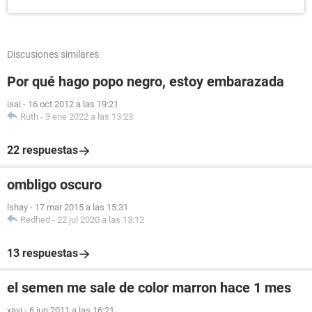
Discusiones similares
Por qué hago popo negro, estoy embarazada
isai
-
16 oct 2012 a las 19:21
Ruth
-
3 ene 2022 a las 13:23
22 respuestas
ombligo oscuro
lshay
-
17 mar 2015 a las 15:31
Redhed
-
22 jul 2020 a las 13:12
13 respuestas
el semen me sale de color marron hace 1 mes
xavi
-
6 jun 2011 a las 16:21