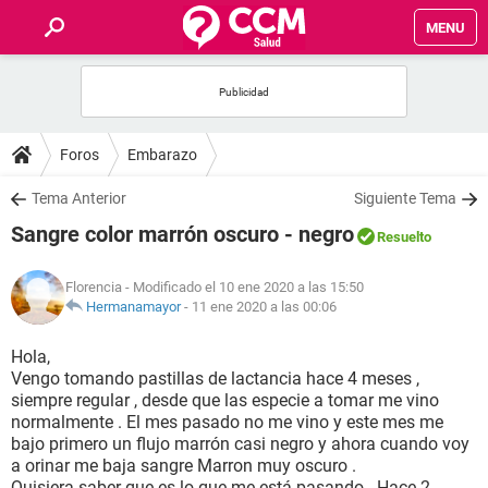
MENU
INICIO
FOROS
Foros
Embarazo
SALUD
Tema Anterior
Siguiente Tema
Sangre color marrón oscuro - negro
Resuelto
FAMILIA
Florencia
- Modificado el 10 ene 2020 a las 15:50
NUTRICIÓN
Hermanamayor
-
11 ene 2020 a las 00:06
Hola,
BIENESTAR
Vengo tomando pastillas de lactancia hace 4 meses ,
siempre regular , desde que las especie a tomar me vino
SEXUALIDAD
normalmente . El mes pasado no me vino y este mes me
bajo primero un flujo marrón casi negro y ahora cuando voy
a orinar me baja sangre Marron muy oscuro .
GLOSARIO
Quisiera saber que es lo que me está pasando . Hace 2