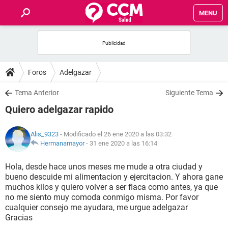
MENU
INICIO
FOROS
Foros
Adelgazar
SALUD
Tema Anterior
Siguiente Tema
Quiero adelgazar rapido
FAMILIA
Alis_9323
- Modificado el 26 ene 2020 a las 03:32
NUTRICIÓN
Hermanamayor
-
31 ene 2020 a las 16:14
Hola, desde hace unos meses me mude a otra ciudad y
BIENESTAR
bueno descuide mi alimentacion y ejercitacion. Y ahora gane
muchos kilos y quiero volver a ser flaca como antes, ya que
SEXUALIDAD
no me siento muy comoda conmigo misma. Por favor
cualquier consejo me ayudara, me urgue adelgazar
Gracias
GLOSARIO