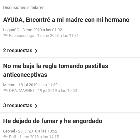
Discusiones similares
AYUDA, Encontré a mi madre con mi hermano
LoganSG
-
8 ene 2023 a las 01:02
Fabriciodongo
-
19 ene 2023 a las 11:31
2 respuestas
No me baja la regla tomando pastillas
anticonceptivas
Miriam
-
18 jul 2019 a las 11:39
DRA. MARNET
-
19 jul 2019 a las 10:50
3 respuestas
He dejado de fumar y he engordado
Leonel
-
28 jul 2010 a las 13:52
Patt
-
1 ene 2018 a las 14:15